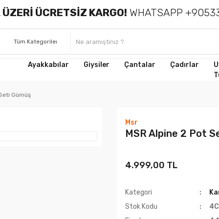
 ÜZERİ ÜCRETSİZ KARGO!
WHATSAPP +90533
Ayakkabılar
Giysiler
Çantalar
Çadırlar
U
T
 Seti Gümüş
Msr
MSR Alpine 2 Pot S
4.999,00 TL
Kategori
Ka
Stok Kodu
4C