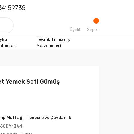
4159738
Üyelik
Sepet
yku
Teknik Tırmanış
ulumları
Malzemeleri
et Yemek Seti Gümüş
mp Mutfağı
,
Tencere ve Çaydanlık
6QDY1ZV4