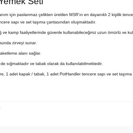
 Yemek Seti
anım için paslanmaz çelikten üretilen MSR’ın en dayanıklı 2 kişilik tence
ncere sapı ve set taşıma çantasından oluşmaktadır.
ve kamp faaliyetlerinde güvenle kullanabileceğiniz uzun ömürlü ve kulla
sunda zirveyi sunar.
 paketleme alanı sağlar.
 de sığmaktadır ve tabak olarak da kullanılabilmektedir.
ncere, 1 adet kapak / tabak, 1 adet PotHandler tencere sapı ve set taşıma
x