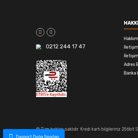
HAKK
Hakkım
0212 244 17 47
İletiş
İletişim
Adres B
Banka 
© Tüm hakları saklıdır. Kredi kartı bilgileriniz 256bit 
Dasport Doğa Sporları