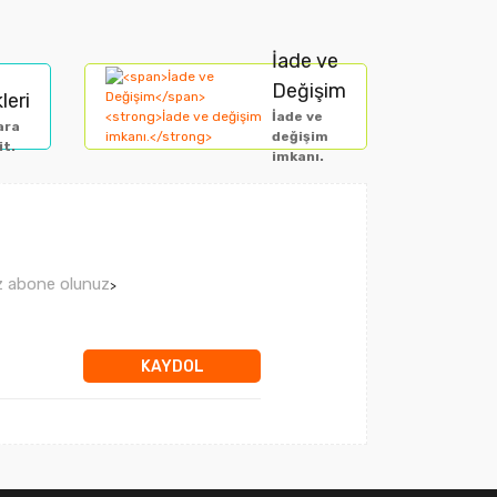
arak tarafımıza iletebilirsiniz.
İade ve
Değişim
leri
İade ve
ara
değişim
it.
imkanı.
ız abone olunuz
>
KAYDOL