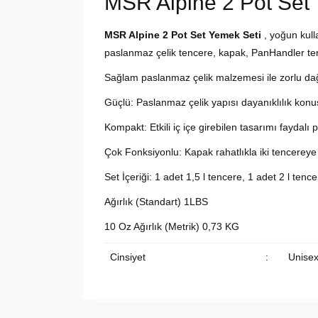
MSR Alpine 2 Pot Set
MSR Alpine 2 Pot Set Yemek Seti
, yoğun kull
paslanmaz çelik tencere, kapak, PanHandler te
Sağlam paslanmaz çelik malzemesi ile zorlu dağ 
Güçlü: Paslanmaz çelik yapısı dayanıklılık konu
Kompakt: Etkili iç içe girebilen tasarımı faydalı
Çok Fonksiyonlu: Kapak rahatlıkla iki tencereye
Set İçeriği: 1 adet 1,5 l tencere, 1 adet 2 l te
Ağırlık (Standart) 1LBS
10 Oz Ağırlık (Metrik) 0,73 KG
Cinsiyet
:
Unise