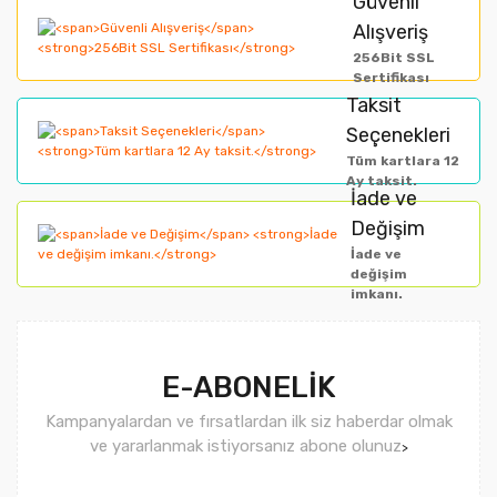
Güvenli
Alışveriş
Ürün açıklamasında eksik bilgiler bulunuyor.
256Bit SSL
Ürün bilgilerinde hatalar bulunuyor.
Sertifikası
Taksit
Ürün fiyatı diğer sitelerden daha pahalı.
Seçenekleri
Bu ürüne benzer farklı alternatifler olmalı.
Tüm kartlara 12
Ay taksit.
İade ve
Değişim
İade ve
değişim
imkanı.
Gönder
E-ABONELİK
Kampanyalardan ve fırsatlardan ilk siz haberdar olmak
ve yararlanmak istiyorsanız abone olunuz
>