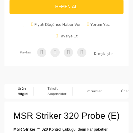
HEMEN AL
Fiyatı Düşünce Haber Ver
Yorum Yaz
Tavsiye Et
Paylaş :
Karşılaştır
Ürün
Taksit
Yorumlar
Önerile
Bilgisi
Seçenekleri
MSR Striker 320 Probe (E)
MSR Striker ™ 320
Kontrol Çubuğu, derin kar paketleri,