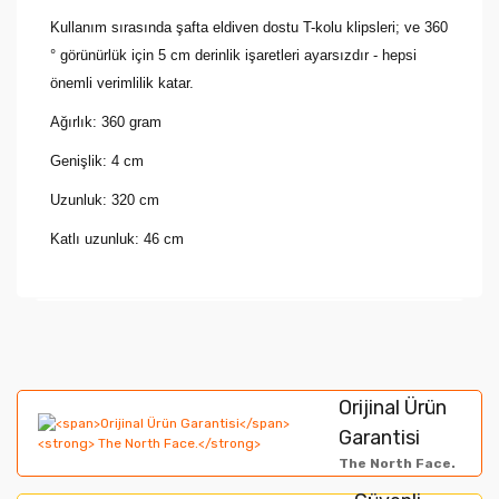
Kullanım sırasında şafta eldiven dostu T-kolu klipsleri; ve 360
° görünürlük için 5 cm derinlik işaretleri ayarsızdır - hepsi
önemli verimlilik katar.
Ağırlık: 360 gram
Genişlik: 4 cm
Uzunluk: 320 cm
Katlı uzunluk: 46 cm
Bu ürünün fiyat bilgisi, resim, ürün açıklamalarında ve
diğer konularda yetersiz gördüğünüz noktaları öneri
Bu ürüne ilk yorumu siz yapın!
formunu kullanarak tarafımıza iletebilirsiniz.
Orijinal Ürün
Görüş ve önerileriniz için teşekkür ederiz.
Garantisi
Yorum Yaz
The North Face.
Ürün resmi kalitesiz, bozuk veya görüntülenemiyor.