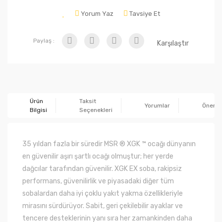
Yorum Yaz
Tavsiye Et
Paylaş :
Karşılaştır
Ürün
Taksit
Yorumlar
Önerile
Bilgisi
Seçenekleri
35 yıldan fazla bir süredir MSR ® XGK ™ ocağı dünyanın
en güvenilir aşırı şartlı ocağı olmuştur; her yerde
dağcılar tarafından güvenilir. XGK EX soba, rakipsiz
performans, güvenilirlik ve piyasadaki diğer tüm
sobalardan daha iyi çoklu yakıt yakma özellikleriyle
mirasını sürdürüyor. Sabit, geri çekilebilir ayaklar ve
tencere desteklerinin yanı sıra her zamankinden daha