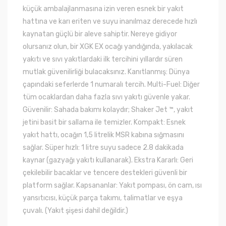
küçük ambalajlanmasına izin veren esnek bir yakıt
hattına ve karı eriten ve suyu inanılmaz derecede hızlı
kaynatan güçlü bir aleve sahiptir. Nereye gidiyor
olursanız olun, bir XGK EX ocağı yandığında, yakılacak
yakıtı ve sıvı yakıtlardaki ilk tercihini yıllardır süren
mutlak güvenilirliği bulacaksınız. Kanıtlanmış: Dünya
çapındaki seferlerde 1 numaralı tercih. Multi-Fuel: Diğer
tüm ocaklardan daha fazla sıvı yakıtı güvenle yakar.
Güvenilir: Sahada bakımı kolaydır; Shaker Jet ™, yakıt
jetini basit bir sallama ile temizler. Kompakt: Esnek
yakıt hattı, ocağın 1,5 litrelik MSR kabına sığmasını
sağlar. Süper hızlı: 1 litre suyu sadece 2.8 dakikada
kaynar (gazyağı yakıtı kullanarak). Ekstra Kararlı: Geri
çekilebilir bacaklar ve tencere destekleri güvenli bir
platform sağlar. Kapsananlar: Yakıt pompası, ön cam, ısı
yansıtıcısı, küçük parça takımı, talimatlar ve eşya
çuvalı. (Yakıt şişesi dahil değildir.)