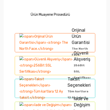
Ürün Muayene Prosedürü
Orijinal
Bu ürünün fiyat bilgisi, resim, ürün
Ürün
açıklamalarında ve diğer konularda yetersiz
Bu ürüne ilk yorumu siz yapın!
Garantisi
gördüğünüz noktaları öneri formunu kullanarak
The North
tarafımıza iletebilirsiniz.
Güvenli
Face.
Yorum Yaz
Görüş ve önerileriniz için teşekkür ederiz.
Alışveriş
256Bit
SSL
Ürün resmi kalitesiz, bozuk veya
Sertifikası
görüntülenemiyor.
Taksit
Seçenekleri
Ürün açıklamasında eksik bilgiler bulunuyor.
Tüm kartlara
Ürün bilgilerinde hatalar bulunuyor.
12 Ay taksit.
İade ve
Ürün fiyatı diğer sitelerden daha pahalı.
Değişim