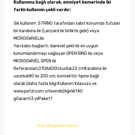
Kullanıma bağlı olarak, emniyet kemerinde iki
farklı kullanım şekli vardır:
Sık kullanım: STRING tarafından sabit konumda tutulan
bir karabina ile (Lanyard ile birlikte gelir) veya
MICROSWIVELile
Yarı kalıcı bağlantı: dairesel şekli ile en uygun
konumlandırmayı sağlayan OPEN RING ile veya
MICROSWIVEL OPEN ile
ReferanslarL010AA00Uzunluk22 cmKarabina ile
uzunluk80 ila 200 cm, konnektör tipine bağlı
olarak (daha fazla bilgi Kullanım Kılavuzu ve
www.petzl.com sitesinde)Ağırlık140
gGaranti3 yılPaket1
Ürün Muayene Formu