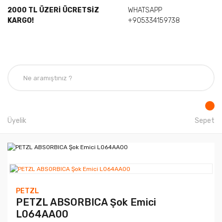
2000 TL ÜZERİ ÜCRETSİZ
WHATSAPP
KARGO!
+905334159738
Üyelik
Sepet
PETZL
PETZL ABSORBICA Şok Emici
L064AA00