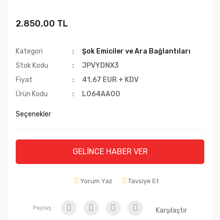
2.850,00 TL
Kategori
Şok Emiciler ve Ara Bağlantıları
Stok Kodu
JPVYDNX3
Fiyat
41,67 EUR + KDV
Ürün Kodu
L064AA00
Seçenekler
GELİNCE HABER VER
Yorum Yaz
Tavsiye Et
Paylaş :
Karşılaştır