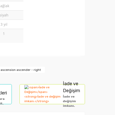
sağlak
siyah
3 yıl
1
arak tarafımıza iletebilirsiniz.
l ascension ascender - right
İade ve
Değişim
leri
İade ve
ara
değişim
it.
imkanı.