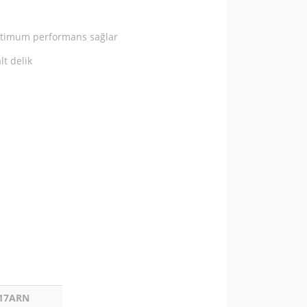
optimum performans sağlar
t delik
17ARN