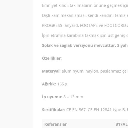
Emniyet kilidi, takılmaların önüne geçmek iç
Dişli kam mekanizması, kendi kendini temiz
PROGRESS lanyard, FOOTAPE ve FOOTCORD ayak 
İpin etrafına karabina takmak için üst geniş d
Solak ve sağlak versiyonu mevcuttur. Siyah/s
Özellikler:
Materyal:
alüminyum, naylon, paslanmaz çelik
Ağırlık:
165 g
İp uyumu:
8 – 13 mm
Sertifikalar:
CE EN 567, CE EN 12841 type B,
Referanslar
B17A