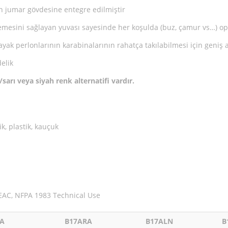
in jumar gövdesine entegre edilmiştir
lemesini sağlayan yuvası sayesinde her koşulda (buz, çamur vs…) 
perlonlarının karabinalarının rahatça takılabilmesi için geniş al
elik
arı veya siyah renk alternatifi vardır.
, plastik, kauçuk
 EAC, NFPA 1983 Technical Use
LA
B17ARA
B17ALN
B