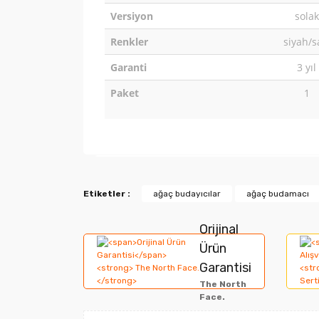
Versiyon
solak
Renkler
siyah/s
Garanti
3 yıl
Paket
1
Bu ürünün fiyat bilgisi, resim, ürün açıklamala
Etiketler :
ağaç budayıcılar
ağaç budamacı
Görüş ve önerileriniz için teşekkür ederiz.
Orijinal
Ürün resmi kalitesiz, bozuk veya görüntülene
Ürün
Garantisi
Ürün açıklamasında eksik bilgiler bulunuyor.
The North
Ürün bilgilerinde hatalar bulunuyor.
Face.