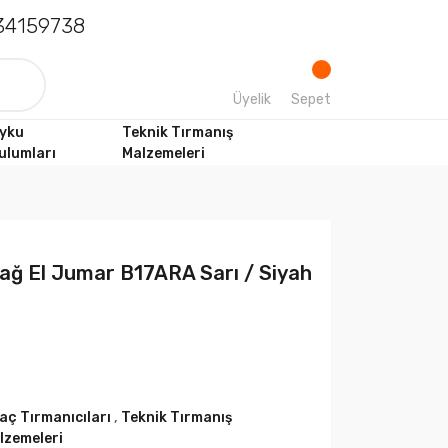
4159738
Üyelik
Sepet
yku
Teknik Tırmanış
ulumları
Malzemeleri
ğ El Jumar B17ARA Sarı / Siyah
aç Tırmanıcıları
,
Teknik Tırmanış
lzemeleri