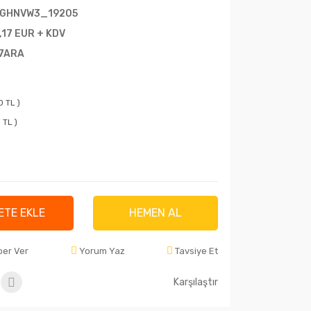
GHNVW3_19205
,17 EUR + KDV
7ARA
0 TL )
 TL )
ETE EKLE
HEMEN AL
ber Ver
Yorum Yaz
Tavsiye Et
Karşılaştır