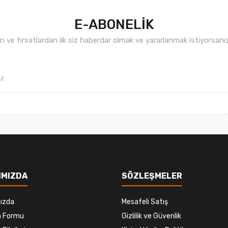
E-ABONELİK
ve fırsatlardan ilk siz haberdar olmak ve yararlanmak istiyorsan
Gönder
IMIZDA
SÖZLEŞMELER
ızda
Mesafeli Satış
im Formu
Gizlilik ve Güvenlik