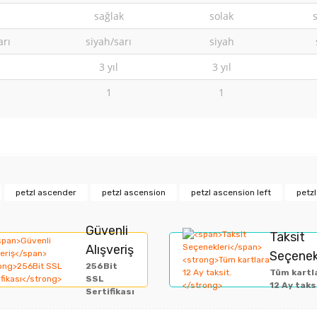
sağlak
solak
arı
siyah/sarı
siyah
3 yıl
3 yıl
1
1
rında ve diğer konularda yetersiz gördüğünüz noktaları öneri formunu kullan
petzl ascender
petzl ascension
petzl ascension left
petz
Bu ürüne ilk yorumu siz yapın!
Güvenli
Taksit
miyor.
Alışveriş
Yorum Yaz
Seçenek
256Bit
Tüm kartl
SSL
12 Ay taks
Sertifikası