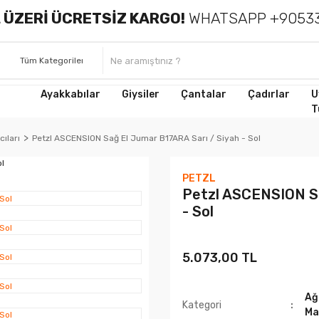
 ÜZERİ ÜCRETSİZ KARGO!
WHATSAPP +90533
Ayakkabılar
Giysiler
Çantalar
Çadırlar
U
T
ıları
Petzl ASCENSION Sağ El Jumar B17ARA Sarı / Siyah - Sol
PETZL
Petzl ASCENSION Sa
- Sol
5.073,00 TL
Ağ
Kategori
Ma