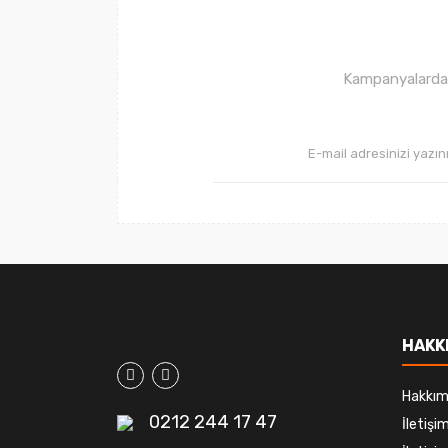
Ürün fiyatı diğer sitelerden daha pahalı.
Bu ürüne benzer farklı alternatifler olmalı.
Kampanyalardan 
HAKK
Hakkım
0212 244 17 47
İletiş