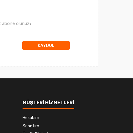
ız abone olunuz
>
KAYDOL
MÜŞTERİ HİZMETLERİ
Hesabım
Sepetim