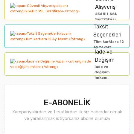
Alışveriş
Ürün açıklamasında eksik bilgiler bulunuyor.
256Bit SSL
Ürün bilgilerinde hatalar bulunuyor.
Sertifikası
Taksit
Ürün fiyatı diğer sitelerden daha pahalı.
Seçenekleri
Bu ürüne benzer farklı alternatifler olmalı.
Tüm kartlara 12
Ay taksit.
İade ve
Değişim
İade ve
değişim
imkanı.
Gönder
E-ABONELİK
Kampanyalardan ve fırsatlardan ilk siz haberdar olmak
ve yararlanmak istiyorsanız abone olunuz
>