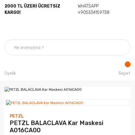
2000 TL ÜZERİ ÜCRETSİZ
WHATSAPP
KARGO!
+905334159738
Üyelik
Sepet
PETZL
PETZL BALACLAVA Kar Maskesi
A016CA00