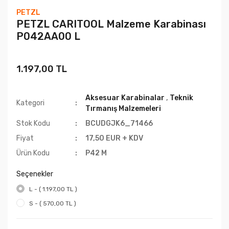
PETZL
PETZL CARITOOL Malzeme Karabinası
P042AA00 L
1.197,00 TL
Aksesuar Karabinalar
,
Teknik
Kategori
Tırmanış Malzemeleri
Stok Kodu
BCUDGJK6_71466
Fiyat
17,50 EUR + KDV
Ürün Kodu
P42 M
Seçenekler
L - ( 1.197,00 TL )
S - ( 570,00 TL )