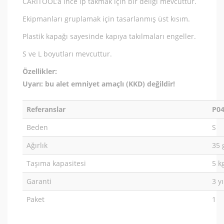
CARITOOL’a ince ip takmak için bir deliği mevcuttur.
Ekipmanları gruplamak için tasarlanmış üst kısım.
Plastik kapağı sayesinde kapıya takılmaları engeller.
S ve L boyutları mevcuttur.
Özellikler:
Uyarı: bu alet emniyet amaçlı (KKD) değildir!
Referanslar
P0
Beden
S
Ağırlık
35 
Taşıma kapasitesi
5 k
Garanti
3 yı
Paket
1