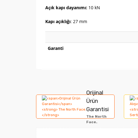
Açık kapı dayanımı:
10 kN
Kapı açıklığı
: 27 mm
Garanti
Bu ürünün fiyat bilgisi, resim, ürün açıklamala
Görüş ve önerileriniz için teşekkür ederiz.
Orijinal
Ürün
Ürün resmi kalitesiz, bozuk veya görüntülene
Garantisi
The North
Ürün açıklamasında eksik bilgiler bulunuyor.
Face.
Ürün bilgilerinde hatalar bulunuyor.