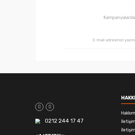
Ürün fiyatı diğer sitelerden daha pahalı.
Bu ürüne benzer farklı alternatifler olmalı.
Kampanyalardan 
HAKK
Hakkım
0212 244 17 47
İletiş
İletişim