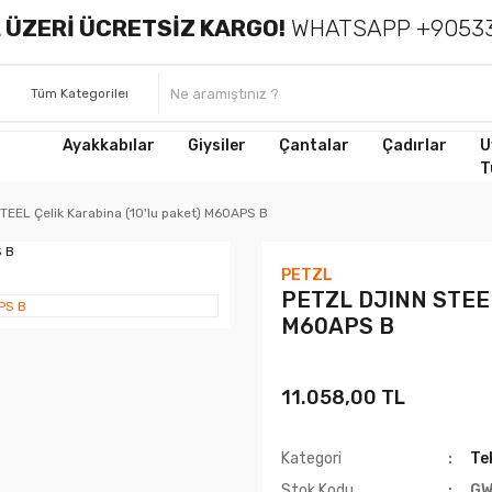
 ÜZERİ ÜCRETSİZ KARGO!
WHATSAPP +90533
Ayakkabılar
Giysiler
Çantalar
Çadırlar
U
T
EEL Çelik Karabina (10'lu paket) M60APS B
PETZL
PETZL DJINN STEEL 
M60APS B
11.058,00 TL
Kategori
Te
Stok Kodu
GW