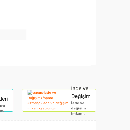
arak tarafımıza iletebilirsiniz.
İade ve
Değişim
leri
İade ve
ara
değişim
it.
imkanı.