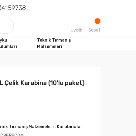
4159738
Üyelik
Sepet
yku
Teknik Tırmanış
ulumları
Malzemeleri
Çelik Karabina (10'lu paket)
knik Tırmanış Malzemeleri
,
Karabinalar
CVEPECQM