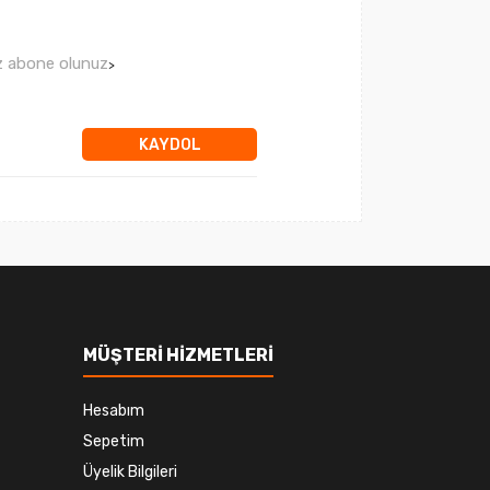
ız abone olunuz
>
KAYDOL
MÜŞTERİ HİZMETLERİ
Hesabım
Sepetim
Üyelik Bilgileri