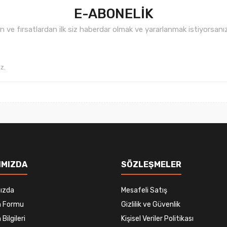
E-ABONELİK
ve fırsatlardan ilk siz haberdar olmak ve yararlanmak istiyorsan
Gönder
IMIZDA
SÖZLEŞMELER
ızda
Mesafeli Satış
im Formu
Gizlilik ve Güvenlik
 Bilgileri
Kişisel Veriler Politikası