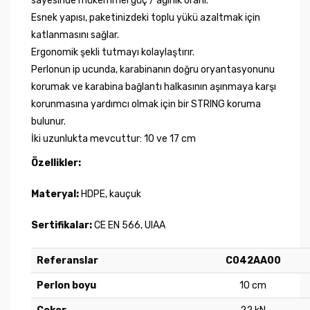
sayesinde mükemmel güç / ağırlık oranı.
Esnek yapısı, paketinizdeki toplu yükü azaltmak için
katlanmasını sağlar.
Ergonomik şekli tutmayı kolaylaştırır.
Perlonun ip ucunda, karabinanın doğru oryantasyonunu
korumak ve karabina bağlantı halkasının aşınmaya karşı
korunmasına yardımcı olmak için bir STRING koruma
bulunur.
İki uzunlukta mevcuttur: 10 ve 17 cm
Özellikler:
Materyal:
HDPE, kauçuk
Sertifikalar:
CE EN 566, UIAA
Referanslar
C042AA00
Perlon boyu
10 cm