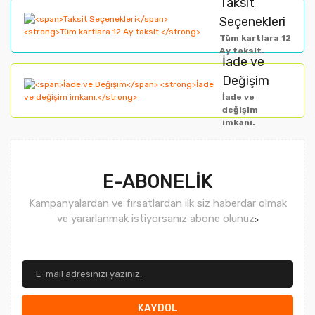
Taksit
Ürün fiyatı diğer sitelerden daha pahalı.
Seçenekleri
Bu ürüne benzer farklı alternatifler olmalı.
Tüm kartlara 12
Ay taksit.
İade ve
Değişim
İade ve
değişim
imkanı.
Gönder
E-ABONELİK
Kampanyalardan ve fırsatlardan ilk siz haberdar olmak
ve yararlanmak istiyorsanız abone olunuz
>
KAYDOL