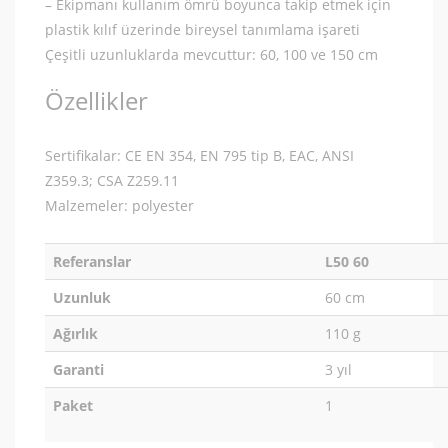
– Ekipmanı kullanım ömrü boyunca takip etmek için
plastik kılıf üzerinde bireysel tanımlama işareti
Çeşitli uzunluklarda mevcuttur: 60, 100 ve 150 cm
Özellikler
Sertifikalar: CE EN 354, EN 795 tip B, EAC, ANSI
Z359.3; CSA Z259.11
Malzemeler: polyester
Referanslar
L50 60
Uzunluk
60 cm
Ağırlık
110 g
Garanti
3 yıl
Paket
1