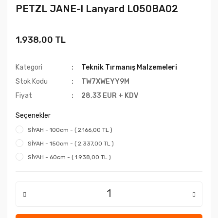
PETZL JANE-l Lanyard L050BA02
1.938,00 TL
Kategori
Teknik Tırmanış Malzemeleri
Stok Kodu
TW7XWEYY9M
Fiyat
28,33 EUR + KDV
Seçenekler
SİYAH - 100cm - ( 2.166,00 TL )
SİYAH - 150cm - ( 2.337,00 TL )
SİYAH - 60cm - ( 1.938,00 TL )