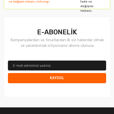
İade ve
değişim
imkanı.
Gönder
E-ABONELİK
Kampanyalardan ve fırsatlardan ilk siz haberdar olmak
ve yararlanmak istiyorsanız abone olunuz
>
KAYDOL