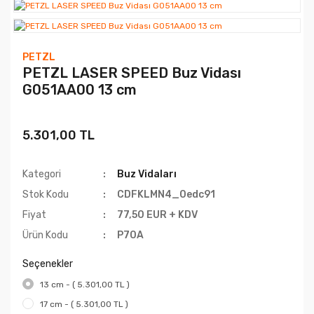
PETZL
PETZL LASER SPEED Buz Vidası
G051AA00 13 cm
5.301,00 TL
Kategori
Buz Vidaları
Stok Kodu
CDFKLMN4_0edc91
Fiyat
77,50 EUR + KDV
Ürün Kodu
P70A
Seçenekler
13 cm - ( 5.301,00 TL )
17 cm - ( 5.301,00 TL )