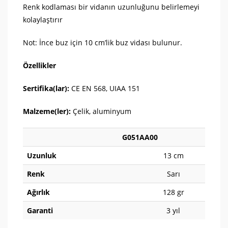
Renk kodlaması bir vidanın uzunluğunu belirlemeyi
kolaylaştırır
Not: İnce buz için 10 cm’lik buz vidası bulunur.
Özellikler
Sertifika(lar):
CE EN 568, UIAA 151
Malzeme(ler):
Çelik, aluminyum
G051AA00
Uzunluk
13 cm
Renk
Sarı
Ağırlık
128 gr
Garanti
3 yıl