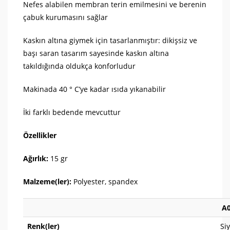
Nefes alabilen membran terin emilmesini ve berenin
çabuk kurumasını sağlar
Kaskın altına giymek için tasarlanmıştır: dikişsiz ve
başı saran tasarım sayesinde kaskın altına
takıldığında oldukça konforludur
Makinada 40 ° C’ye kadar ısıda yıkanabilir
İki farklı bedende mevcuttur
Özellikler
Ağırlık:
15 gr
Malzeme(ler):
Polyester, spandex
A
Renk(ler)
Siy