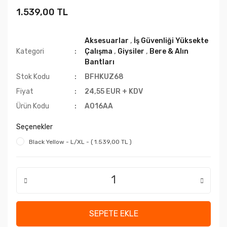
1.539,00 TL
Aksesuarlar
,
İş Güvenliği Yüksekte
Kategori
Çalışma
,
Giysiler
,
Bere & Alın
Bantları
Stok Kodu
BFHKUZ68
Fiyat
24,55 EUR + KDV
Ürün Kodu
A016AA
Seçenekler
Black Yellow - L/XL - ( 1.539,00 TL )
SEPETE EKLE