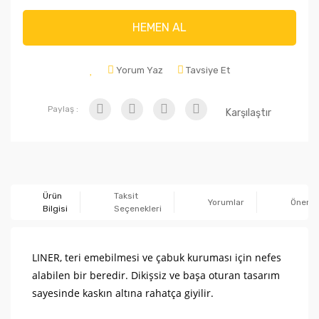
HEMEN AL
Yorum Yaz
Tavsiye Et
Paylaş :
Karşılaştır
Ürün
Taksit
Yorumlar
Önerile
Bilgisi
Seçenekleri
LINER, teri emebilmesi ve çabuk kuruması için nefes
alabilen bir beredir. Dikişsiz ve başa oturan tasarım
sayesinde kaskın altına rahatça giyilir.