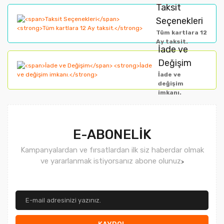
Taksit
Ürün fiyatı diğer sitelerden daha pahalı.
Seçenekleri
Bu ürüne benzer farklı alternatifler olmalı.
Tüm kartlara 12
Ay taksit.
İade ve
Değişim
İade ve
değişim
imkanı.
Gönder
E-ABONELİK
Kampanyalardan ve fırsatlardan ilk siz haberdar olmak
ve yararlanmak istiyorsanız abone olunuz
>