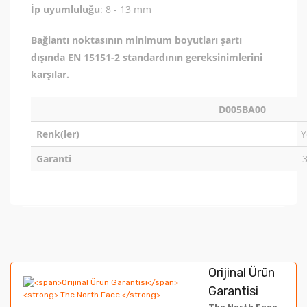
İp uyumluluğu
: 8 - 13 mm
Bağlantı noktasının minimum boyutları şartı
dışında EN 15151-2 standardının gereksinimlerini
karşılar.
D005BA00
Renk(ler)
Y
Garanti
3
Bu ürünün fiyat bilgisi, resim, ürün açıklamalarında ve
diğer konularda yetersiz gördüğünüz noktaları öneri
Bu ürüne ilk yorumu siz yapın!
formunu kullanarak tarafımıza iletebilirsiniz.
Orijinal Ürün
Görüş ve önerileriniz için teşekkür ederiz.
Garantisi
Yorum Yaz