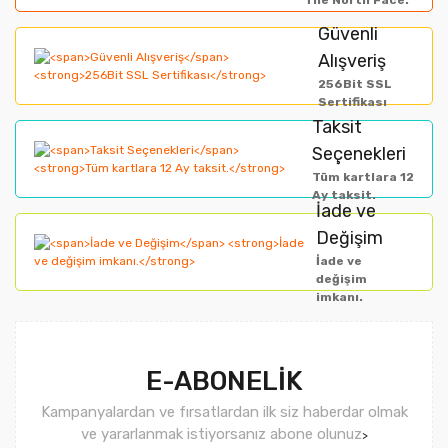
The North Face.
Ürün resmi kalitesiz, bozuk veya görüntülenemiyor.
Güvenli
Alışveriş
Ürün açıklamasında eksik bilgiler bulunuyor.
256Bit SSL
Ürün bilgilerinde hatalar bulunuyor.
Sertifikası
Taksit
Ürün fiyatı diğer sitelerden daha pahalı.
Seçenekleri
Bu ürüne benzer farklı alternatifler olmalı.
Tüm kartlara 12
Ay taksit.
İade ve
Değişim
İade ve
değişim
imkanı.
Gönder
E-ABONELİK
Kampanyalardan ve fırsatlardan ilk siz haberdar olmak
ve yararlanmak istiyorsanız abone olunuz
>