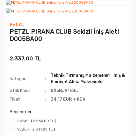
PETZL
PETZL PIRANA CLUB Sekizli İniş Aleti
D005BA00
2.337,00 TL
Teknik Tırmanış Malzemeleri
,
İniş &
Kategori
Emniyet Alma Malzemeleri
Stok Kodu
8X5NJV1EBL
Fiyat
34,17 EUR + KDV
Seçenekler
SİYAH - ( 2.565,00 TL )
YEŞİL - ( 2.337,00 TL )