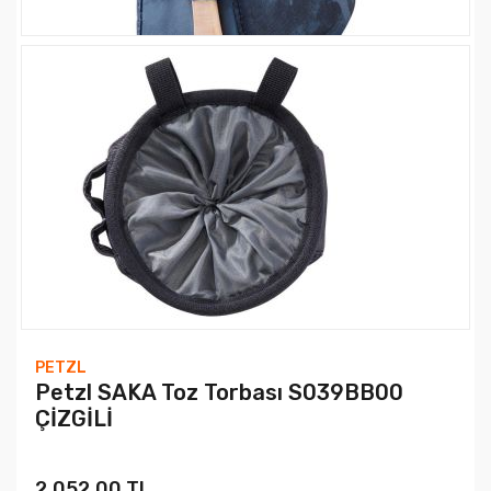
PETZL
Petzl SAKA Toz Torbası S039BB00
ÇİZGİLİ
2.052,00 TL