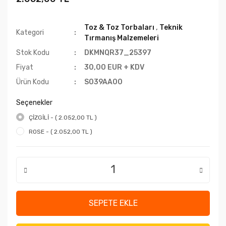
Toz & Toz Torbaları
,
Teknik
Kategori
Tırmanış Malzemeleri
Stok Kodu
DKMNQR37_25397
Fiyat
30,00 EUR + KDV
Ürün Kodu
S039AA00
Seçenekler
ÇİZGİLİ - ( 2.052,00 TL )
ROSE - ( 2.052,00 TL )
SEPETE EKLE