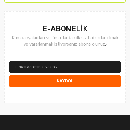
Gönder
E-ABONELİK
Kampanyalardan ve fırsatlardan ilk siz haberdar olmak
ve yararlanmak istiyorsanız abone olunuz
>
KAYDOL