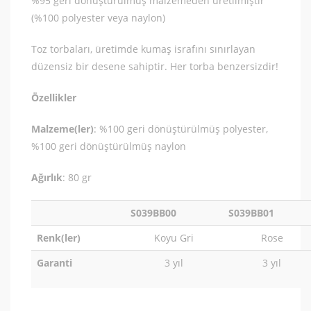
%95 geri dönüştürülmüş malzemeden üretilmiştir
(%100 polyester veya naylon)
Toz torbaları, üretimde kumaş israfını sınırlayan
düzensiz bir desene sahiptir. Her torba benzersizdir!
Özellikler
Malzeme(ler)
: %100 geri dönüştürülmüş polyester,
%100 geri dönüştürülmüş naylon
Ağırlık
: 80 gr
S039BB00
S039BB01
Renk(ler)
Koyu Gri
Rose
Garanti
3 yıl
3 yıl