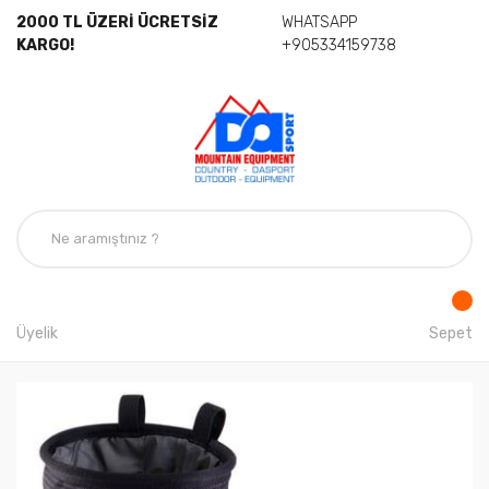
2000 TL ÜZERİ ÜCRETSİZ
WHATSAPP
KARGO!
+905334159738
Üyelik
Sepet