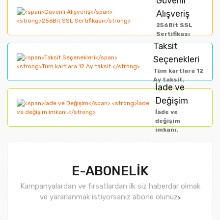
Güvenli
Alışveriş
Ürün açıklamasında eksik bilgiler bulunuyor.
256Bit SSL
Ürün bilgilerinde hatalar bulunuyor.
Sertifikası
Taksit
Ürün fiyatı diğer sitelerden daha pahalı.
Seçenekleri
Bu ürüne benzer farklı alternatifler olmalı.
Tüm kartlara 12
Ay taksit.
İade ve
Değişim
İade ve
değişim
imkanı.
Gönder
E-ABONELİK
Kampanyalardan ve fırsatlardan ilk siz haberdar olmak
ve yararlanmak istiyorsanız abone olunuz
>