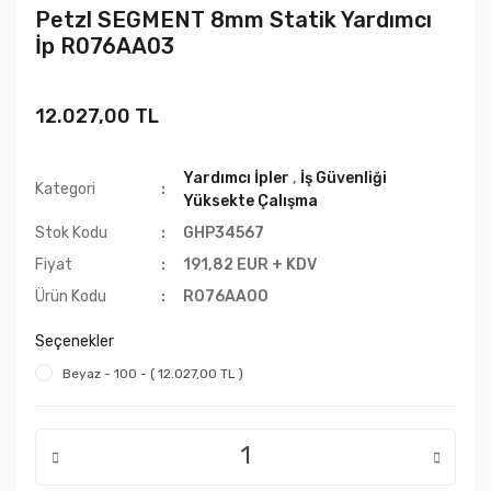
Petzl SEGMENT 8mm Statik Yardımcı
İp R076AA03
12.027,00 TL
Yardımcı İpler
,
İş Güvenliği
Kategori
Yüksekte Çalışma
Stok Kodu
GHP34567
Fiyat
191,82 EUR + KDV
Ürün Kodu
R076AA00
Seçenekler
Beyaz - 100 - ( 12.027,00 TL )