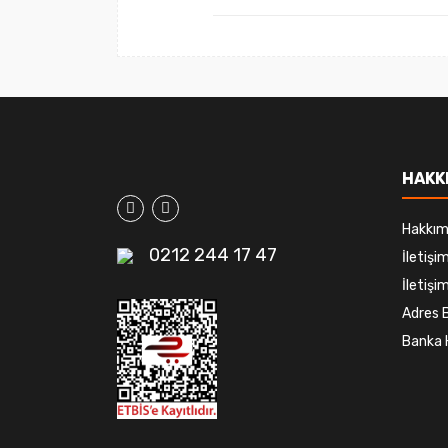
HAKK
Hakkım
0212 244 17 47
İletiş
İletişim
Adres B
Banka 