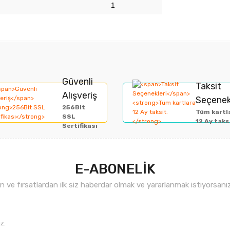
1
rında ve diğer konularda yetersiz gördüğünüz noktaları öneri formunu kullan
Bu ürüne ilk yorumu siz yapın!
Güvenli
Taksit
Alışveriş
Seçenek
miyor.
256Bit
Yorum Yaz
Tüm kartl
SSL
12 Ay taks
Sertifikası
E-ABONELİK
ve fırsatlardan ilk siz haberdar olmak ve yararlanmak istiyorsan