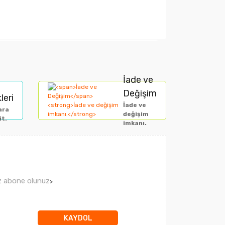
arak tarafımıza iletebilirsiniz.
İade ve
Değişim
leri
İade ve
ara
değişim
it.
imkanı.
ız abone olunuz
>
KAYDOL