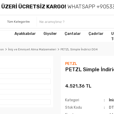
 ÜZERİ ÜCRETSİZ KARGO!
WHATSAPP +90533
Ayakkabılar
Giysiler
Çantalar
Çadırlar
U
T
yon
İniş ve Emniyet Alma Malzemeleri
PETZL Simple İndirici D04
PETZL
PETZL Simple İndiri
4.521,36 TL
Kategori
İn
Stok Kodu
DT