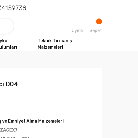
4159738
Üyelik
Sepet
yku
Teknik Tırmanış
ulumları
Malzemeleri
ci D04
iş ve Emniyet Alma Malzemeleri
ZACEX7