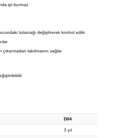
ında ipi burmaz.
 ucundaki tutamağı değiştirerek kontrol edilir.
ılar.
en çıkarmadan takılmasını sağlar.
ştirilebilir
D04
3 yıl