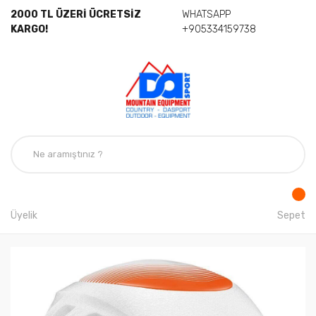
2000 TL ÜZERİ ÜCRETSİZ
WHATSAPP
KARGO!
+905334159738
Üyelik
Sepet