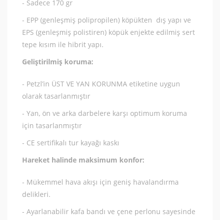
- Sadece 170 gr
- EPP (genleşmiş polipropilen) köpükten dış yapı ve
EPS (genleşmiş polistiren) köpük enjekte edilmiş sert
tepe kısım ile hibrit yapı.
Geliştirilmiş koruma:
- Petzl’in ÜST VE YAN KORUNMA etiketine uygun
olarak tasarlanmıştır
- Yan, ön ve arka darbelere karşı optimum koruma
için tasarlanmıştır
- CE sertifikalı tur kayağı kaskı
Hareket halinde maksimum konfor:
- Mükemmel hava akışı için geniş havalandırma
delikleri.
- Ayarlanabilir kafa bandı ve çene perlonu sayesinde