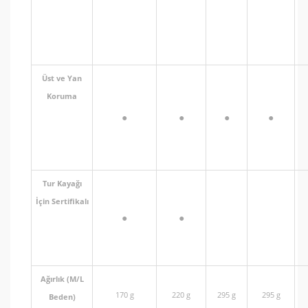
Üst ve Yan
Koruma
●
●
●
●
Tur Kayağı
İçin Sertifikalı
●
●
Ağırlık (M/L
170 g
220 g
295 g
295 g
Beden)