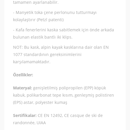
tamamen ayarlanabilir.
- Manyetik toka çene perlonunu tutturmayı
kolaylaştırır (Petzl patenti)
- Kafa fenerlerini kaska sabitlemek için önde arkada
bulunan elastik bantlı iki klips.
NOT: Bu kask, alpin kayak kasklarına dair olan EN
1077 standardının gereksinimlerini
karşılamamaktadır.
Özellikler:
Materyal:
genişletilmiş polipropilen (EPP) köpük
kabuk, polikarbonat tepe kısım, genleşmiş polistiren
(EPS) astar, polyester kumaş
Sertifikalar:
CE EN 12492, CE casque de ski de
randonnée, UIAA