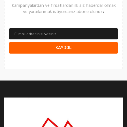
Kampanyalardan ve fırsatlardan ilk siz haberdar olmak
ve yararlanmak istiyorsanız abone olunuz
>
KAYDOL