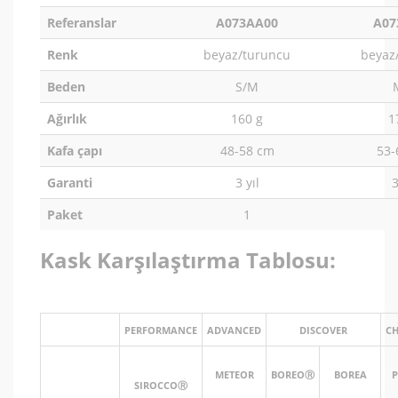
Referanslar
A073AA00
A07
Renk
beyaz/turuncu
beyaz
Beden
S/M
Ağırlık
160 g
1
Kafa çapı
48-58 cm
53-
Garanti
3 yıl
3
Paket
1
Kask Karşılaştırma Tablosu:
PERFORMANCE
ADVANCED
DISCOVER
CH
METEOR
BOREOⓇ
BOREA
P
SIROCCOⓇ