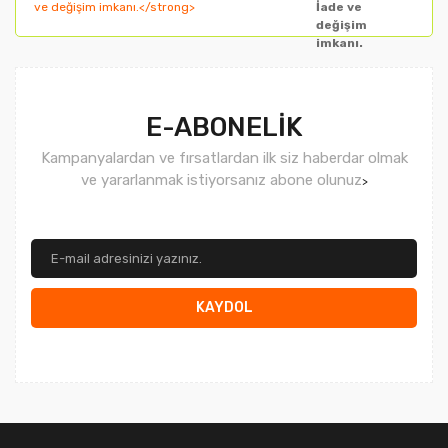
İade ve
değişim
imkanı.
Gönder
E-ABONELİK
Kampanyalardan ve fırsatlardan ilk siz haberdar olmak
ve yararlanmak istiyorsanız abone olunuz
>
KAYDOL