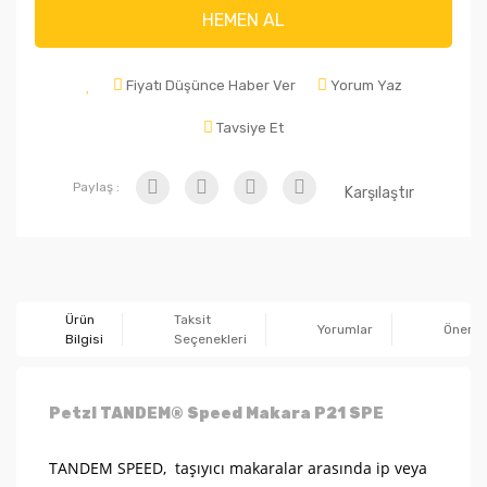
HEMEN AL
Fiyatı Düşünce Haber Ver
Yorum Yaz
Tavsiye Et
Paylaş :
Karşılaştır
Ürün
Taksit
Yorumlar
Önerile
Bilgisi
Seçenekleri
Petzl TANDEM® Speed Makara P21 SPE
TANDEM SPEED, taşıyıcı makaralar arasında ip veya