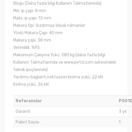
Bloğu (Daha fazla bilgi Kullanım Talimatlarında)
Min. ip çapı: 8 mm
Maks. ip çapı: 13 mm
Makara tipi: Sızdırmaz bilyalı rulmanlar
Yönlü Makara Çapı: 40 mm
Makara çapı: 38 mm
Verimlilik: %95
Maksimum Çalışma Yükü: 280 kg (daha fazla bilgi
Kullanım Talimatlarında ve www.petzl.com adresindeki
teknik ipuçlarında)
Yardımcı bağlantı noktasının kırılma yükü: 22 kN
Kırılma yükü: 36 kN
Referanslar
P001
Garanti
3 yıl
Paket Sayısı
1