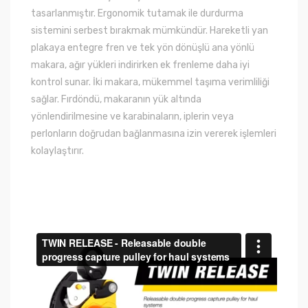
tasarlanmıştır.
Ergonomik tutamak ile durdurma
sistemini serbest bırakmak mümkündür.
Hareketli yan
plakaya entegre fren ve tek yön dönüşlü ana yönlü
makara, ağır yükleri indirirken ek frenleme daha iyi
kontrol sunar.
İki makara, mükemmel taşıma verimliliği
sağlar. Fırdöndü
, makaranın yük altında
yönlendirilmesine ve karabinaların, iplerin veya
perlonların doğrudan bağlanmasına izin vererek işlemleri
kolaylaştırır.