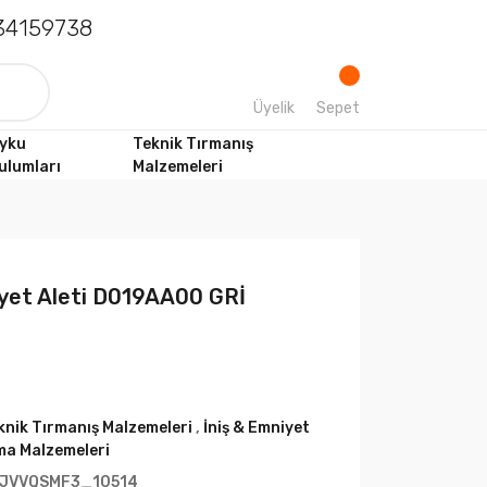
4159738
Üyelik
Sepet
yku
Teknik Tırmanış
ulumları
Malzemeleri
et Aleti D019AA00 GRİ
knik Tırmanış Malzemeleri
,
İniş & Emniyet
ma Malzemeleri
JVVQSMF3_10514