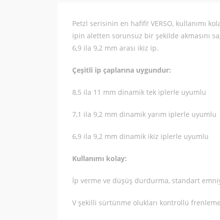
Petzl serisinin en hafifi! VERSO, kullanımı kol
ipin aletten sorunsuz bir şekilde akmasını sa
6,9 ila 9,2 mm arası ikiz ip.
Çeşitli ip çaplarına uygundur:
8,5 ila 11 mm dinamik tek iplerle uyumlu
7,1 ila 9,2 mm dinamik yarım iplerle uyumlu
6,9 ila 9,2 mm dinamik ikiz iplerle uyumlu
Kullanımı kolay:
İp verme ve düşüş durdurma, standart emniyet 
V şekilli sürtünme olukları kontrollü frenlem