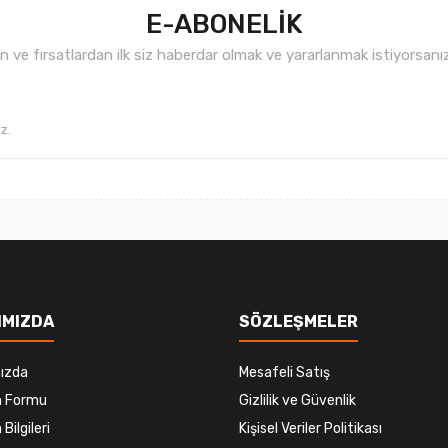
E-ABONELİK
ve fırsatlardan ilk siz haberdar olmak ve yararlanmak istiyorsan
Gönder
IMIZDA
SÖZLEŞMELER
ızda
Mesafeli Satış
im Formu
Gizlilik ve Güvenlik
 Bilgileri
Kişisel Veriler Politikası