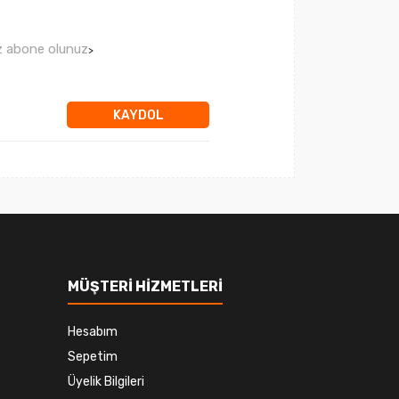
ız abone olunuz
>
KAYDOL
MÜŞTERİ HİZMETLERİ
Hesabım
Sepetim
Üyelik Bilgileri