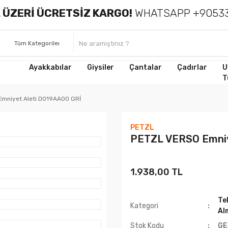
 ÜZERİ ÜCRETSİZ KARGO!
WHATSAPP +90533
Ayakkabılar
Giysiler
Çantalar
Çadırlar
U
T
mniyet Aleti D019AA00 GRİ
PETZL
PETZL VERSO Emniy
1.938,00 TL
Te
Kategori
Al
Stok Kodu
GE