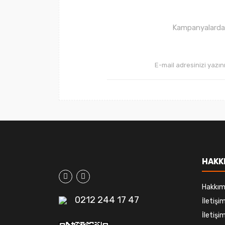
Ürün fiyatı diğer sitelerden daha pahalı.
Bu ürüne benzer farklı alternatifler olmalı.
Kampanyalardan 
HAKK
Hakkım
0212 244 17 47
İletiş
İletişim