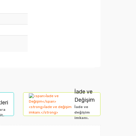
arak tarafımıza iletebilirsiniz.
İade ve
Değişim
leri
İade ve
ara
değişim
it.
imkanı.