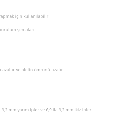
yapmak için kullanılabilir
p kurulum şemaları
ı azaltır ve aletin ömrünü uzatır
ila 9,2 mm
yarım ipler
ve 6,9 ila 9,2 mm
ikiz ipler