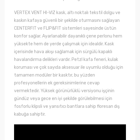
VERTEX VENT HI-VIZ kask, altı noktalı tekstil dolgu ve
kaskın kafaya güvenli bir şekilde oturmasını sağlayan
CENTERFIT ve FLIP&FIT sistemleri sayesinde üstün
konfor sağlar. Ayarlanabilir dayanıklı çene perlonu hem
yüksekte hem de yerde çalışmak için idealdir. Kask
içerisinde hava akışı sağlamak için sürgülü kapaklı
havalandırma delikleri vardır. Petzl kafa feneri, kulak
koruması ve çok sayıda aksesuar ile uyumlu olduğu için
tamamen modüler bir kasktır, bu yüzden
profesyonellerin ek gereksinimlerine cevap
vermektedir. Yüksek görünürlüklü versiyonu işçinin
gündüz veya gece en iyi şekilde görülebilmesi için
fosforlu klipsli ve yansıtıcı bantlara sahip floresan dış
kabuğa sahiptir.