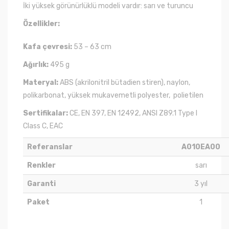
İki yüksek görünürlüklü modeli vardır: sarı ve turuncu
Özellikler:
Kafa çevresi:
53 – 63 cm
Ağırlık:
495 g
Materyal:
ABS (akrilonitril bütadien stiren), naylon,
polikarbonat, yüksek mukavemetli polyester, polietilen
Sertifikalar:
CE, EN 397, EN 12492, ANSI Z89.1 Type I
Class C, EAC
Referanslar
A010EA00
Renkler
sarı
Garanti
3 yıl
Paket
1