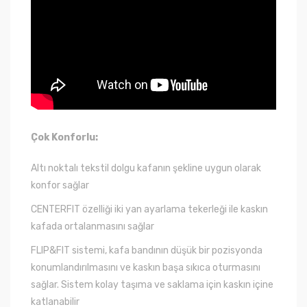
Çok Konforlu:
Altı noktalı tekstil dolgu
kafanın şekline uygun olarak
konfor sağlar
CENTERFIT özelliği iki yan ayarlama tekerleği ile kaskın
kafada ortalanmasını sağlar
FLIP&FIT sistemi, kafa bandının düşük bir pozisyonda
konumlandırılmasını ve kaskın başa sıkıca oturmasını
sağlar. Sistem kolay taşıma ve saklama için kaskın içine
katlanabilir