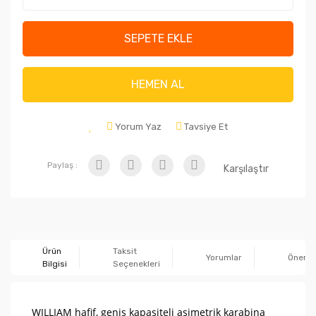
SEPETE EKLE
HEMEN AL
Yorum Yaz
Tavsiye Et
Paylaş :
Karşılaştır
Ürün
Taksit
Yorumlar
Önerile
Bilgisi
Seçenekleri
WILLIAM hafif, geniş kapasiteli asimetrik karabina