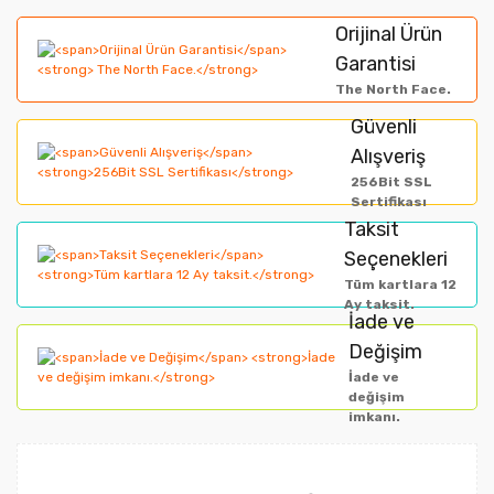
diğer konularda yetersiz gördüğünüz noktaları öneri
Bu ürüne ilk yorumu siz yapın!
formunu kullanarak tarafımıza iletebilirsiniz.
Orijinal Ürün
Görüş ve önerileriniz için teşekkür ederiz.
Garantisi
Yorum Yaz
The North Face.
Ürün resmi kalitesiz, bozuk veya görüntülenemiyor.
Güvenli
Alışveriş
Ürün açıklamasında eksik bilgiler bulunuyor.
256Bit SSL
Ürün bilgilerinde hatalar bulunuyor.
Sertifikası
Taksit
Ürün fiyatı diğer sitelerden daha pahalı.
Seçenekleri
Bu ürüne benzer farklı alternatifler olmalı.
Tüm kartlara 12
Ay taksit.
İade ve
Değişim
İade ve
değişim
imkanı.
Gönder