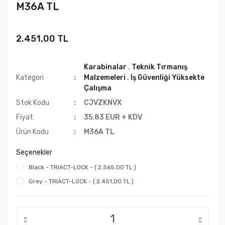
M36A TL
2.451,00 TL
Karabinalar
,
Teknik Tırmanış
Kategori
Malzemeleri
,
İş Güvenliği Yüksekte
Çalışma
Stok Kodu
CJVZKNVX
Fiyat
35,83 EUR + KDV
Ürün Kodu
M36A TL
Seçenekler
Black - TRIACT-LOCK - ( 2.565,00 TL )
Grey - TRIACT-LOCK - ( 2.451,00 TL )