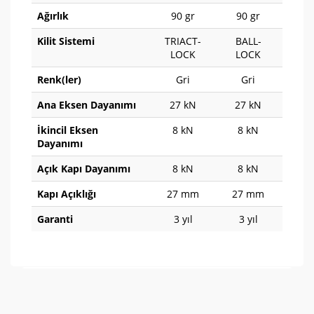
Ağırlık
90 gr
90 gr
85
Kilit Sistemi
TRIACT-
BALL-
SCR
LOCK
LOCK
LO
Renk(ler)
Gri
Gri
G
Ana Eksen Dayanımı
27 kN
27 kN
27
İkincil Eksen
8 kN
8 kN
8 
Dayanımı
Açık Kapı Dayanımı
8 kN
8 kN
8 
Kapı Açıklığı
27 mm
27 mm
28
Garanti
3 yıl
3 yıl
3 
Bu ürünün fiyat bilgisi, resim, ürün açıklamalarında ve