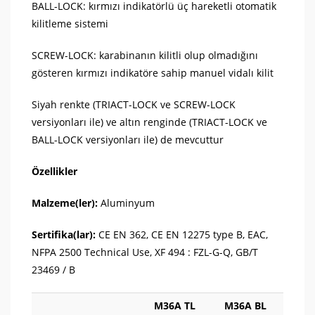
BALL-LOCK: kırmızı indikatörlü üç hareketli otomatik
kilitleme sistemi
SCREW-LOCK: karabinanın kilitli olup olmadığını
gösteren kırmızı indikatöre sahip manuel vidalı kilit
Siyah renkte (TRIACT-LOCK ve SCREW-LOCK
versiyonları ile) ve altın renginde (TRIACT-LOCK ve
BALL-LOCK versiyonları ile) de mevcuttur
Özellikler
Malzeme(ler):
Aluminyum
Sertifika(lar):
CE EN 362, CE EN 12275 type B, EAC,
NFPA 2500 Technical Use, XF 494 : FZL-G-Q, GB/T
23469 / B
M36A TL
M36A BL
M36A 