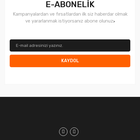
E-ABONELİK
Kampanyalardan ve fırsatlardan ilk siz haberdar olmak
ve yararlanmak istiyorsanız abone olunuz
>
KAYDOL