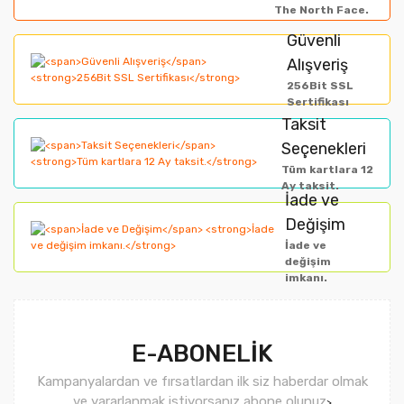
Yorum Yaz
The North Face.
Ürün resmi kalitesiz, bozuk veya görüntülenemiyor.
Güvenli
Alışveriş
Ürün açıklamasında eksik bilgiler bulunuyor.
256Bit SSL
Ürün bilgilerinde hatalar bulunuyor.
Sertifikası
Taksit
Ürün fiyatı diğer sitelerden daha pahalı.
Seçenekleri
Bu ürüne benzer farklı alternatifler olmalı.
Tüm kartlara 12
Ay taksit.
İade ve
Değişim
İade ve
değişim
imkanı.
Gönder
E-ABONELİK
Kampanyalardan ve fırsatlardan ilk siz haberdar olmak
ve yararlanmak istiyorsanız abone olunuz
>