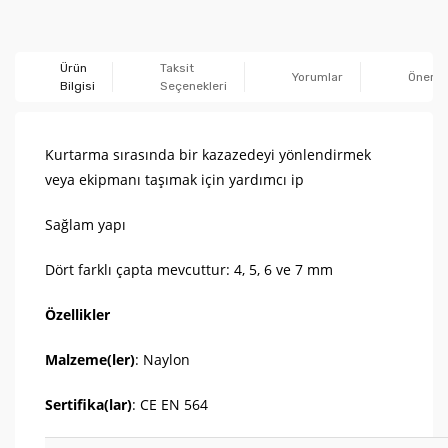
Ürün
Taksit
Yorumlar
Önerile
Bilgisi
Seçenekleri
Kurtarma sırasında bir kazazedeyi yönlendirmek
veya ekipmanı taşımak için yardımcı ip
Sağlam yapı
Dört farklı çapta mevcuttur: 4, 5, 6 ve 7 mm
Özellikler
Malzeme(ler)
: Naylon
Sertifika(lar)
: CE EN 564