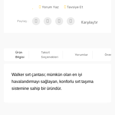
Yorum Yaz
Tavsiye Et
Paylaş :
Karşılaştır
Ürün
Taksit
Yorumlar
Önerile
Bilgisi
Seçenekleri
Walker sırt çantası; mümkün olan en iyi
havalandırmayı sağlayan, konforlu sırt taşıma
sistemine sahip bir üründür.
Bu ürünün fiyat bilgisi, resim, ürün açıklamalarında ve