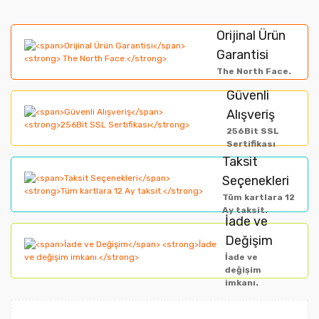
diğer konularda yetersiz gördüğünüz noktaları öneri
Bu ürüne ilk yorumu siz yapın!
formunu kullanarak tarafımıza iletebilirsiniz.
Orijinal Ürün
Görüş ve önerileriniz için teşekkür ederiz.
Garantisi
Yorum Yaz
The North Face.
Ürün resmi kalitesiz, bozuk veya görüntülenemiyor.
Güvenli
Alışveriş
Ürün açıklamasında eksik bilgiler bulunuyor.
256Bit SSL
Ürün bilgilerinde hatalar bulunuyor.
Sertifikası
Taksit
Ürün fiyatı diğer sitelerden daha pahalı.
Seçenekleri
Bu ürüne benzer farklı alternatifler olmalı.
Tüm kartlara 12
Ay taksit.
İade ve
Değişim
İade ve
değişim
imkanı.
Gönder