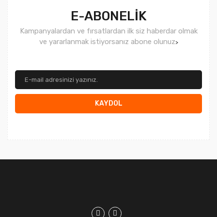
E-ABONELİK
Kampanyalardan ve fırsatlardan ilk siz haberdar olmak
ve yararlanmak istiyorsanız abone olunuz
>
KAYDOL