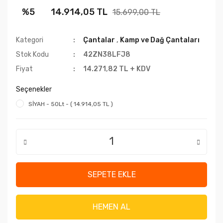
%5
14.914,05 TL
15.699,00 TL
Kategori
Çantalar
,
Kamp ve Dağ Çantaları
Stok Kodu
42ZN38LFJ8
Fiyat
14.271,82 TL + KDV
Seçenekler
SİYAH - 50Lt - ( 14.914,05 TL )
SEPETE EKLE
HEMEN AL