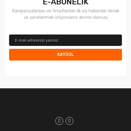
E-ABONELİK
Kampanyalardan ve fırsatlardan ilk siz haberdar olmak
ve yararlanmak istiyorsanız abone olunuz
>
KAYDOL