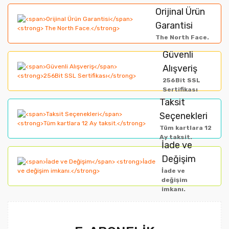
formunu kullanarak tarafımıza iletebilirsiniz.
Orijinal Ürün
Görüş ve önerileriniz için teşekkür ederiz.
Garantisi
Yorum Yaz
The North Face.
Ürün resmi kalitesiz, bozuk veya görüntülenemiyor.
Güvenli
Alışveriş
Ürün açıklamasında eksik bilgiler bulunuyor.
256Bit SSL
Ürün bilgilerinde hatalar bulunuyor.
Sertifikası
Taksit
Ürün fiyatı diğer sitelerden daha pahalı.
Seçenekleri
Bu ürüne benzer farklı alternatifler olmalı.
Tüm kartlara 12
Ay taksit.
İade ve
Değişim
İade ve
değişim
imkanı.
Gönder