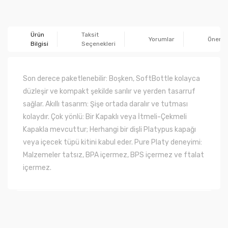
Ürün
Taksit
Yorumlar
Önerile
Bilgisi
Seçenekleri
Son derece paketlenebilir: Boşken, SoftBottle kolayca
düzleşir ve kompakt şekilde sarılır ve yerden tasarruf
sağlar. Akıllı tasarım: Şişe ortada daralır ve tutması
kolaydır. Çok yönlü: Bir Kapaklı veya İtmeli-Çekmeli
Kapakla mevcuttur; Herhangi bir dişli Platypus kapağı
veya içecek tüpü kitini kabul eder. Pure Platy deneyimi:
Malzemeler tatsız, BPA içermez, BPS içermez ve ftalat
içermez.
Bu ürünün fiyat bilgisi, resim, ürün açıklamalarında ve
diğer konularda yetersiz gördüğünüz noktaları öneri
Bu ürüne ilk yorumu siz yapın!