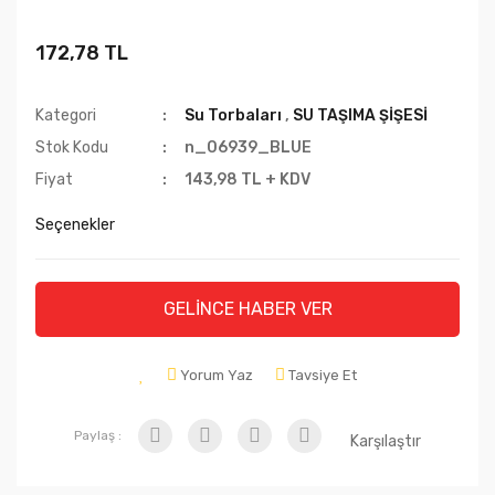
172,78 TL
Kategori
Su Torbaları
,
SU TAŞIMA ŞİŞESİ
Stok Kodu
n_06939_BLUE
Fiyat
143,98 TL + KDV
Seçenekler
GELİNCE HABER VER
Yorum Yaz
Tavsiye Et
Paylaş :
Karşılaştır