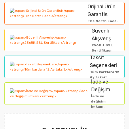
formunu kullanarak tarafımıza iletebilirsiniz.
Orijinal Ürün
Görüş ve önerileriniz için teşekkür ederiz.
Garantisi
Yorum Yaz
The North Face.
Ürün resmi kalitesiz, bozuk veya görüntülenemiyor.
Güvenli
Alışveriş
Ürün açıklamasında eksik bilgiler bulunuyor.
256Bit SSL
Ürün bilgilerinde hatalar bulunuyor.
Sertifikası
Taksit
Ürün fiyatı diğer sitelerden daha pahalı.
Seçenekleri
Bu ürüne benzer farklı alternatifler olmalı.
Tüm kartlara 12
Ay taksit.
İade ve
Değişim
İade ve
değişim
imkanı.
Gönder