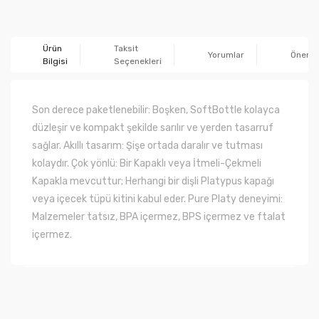
Ürün
Taksit
Yorumlar
Önerile
Bilgisi
Seçenekleri
Son derece paketlenebilir: Boşken, SoftBottle kolayca
düzleşir ve kompakt şekilde sarılır ve yerden tasarruf
sağlar. Akıllı tasarım: Şişe ortada daralır ve tutması
kolaydır. Çok yönlü: Bir Kapaklı veya İtmeli-Çekmeli
Kapakla mevcuttur; Herhangi bir dişli Platypus kapağı
veya içecek tüpü kitini kabul eder. Pure Platy deneyimi:
Malzemeler tatsız, BPA içermez, BPS içermez ve ftalat
içermez.
Bu ürünün fiyat bilgisi, resim, ürün açıklamalarında ve
diğer konularda yetersiz gördüğünüz noktaları öneri
Bu ürüne ilk yorumu siz yapın!