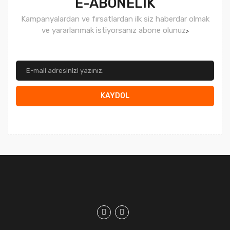
E-ABONELİK
Kampanyalardan ve fırsatlardan ilk siz haberdar olmak
ve yararlanmak istiyorsanız abone olunuz
>
KAYDOL