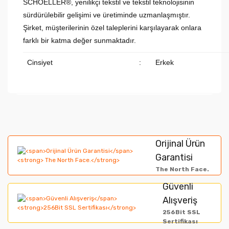
SCHOELLER®, yenilikçi tekstil ve tekstil teknolojisinin
sürdürülebilir gelişimi ve üretiminde uzmanlaşmıştır.
Şirket, müşterilerinin özel taleplerini karşılayarak onlara
farklı bir katma değer sunmaktadır.
Cinsiyet
:
Erkek
Bu ürünün fiyat bilgisi, resim, ürün açıklamalarında ve
diğer konularda yetersiz gördüğünüz noktaları öneri
Bu ürüne ilk yorumu siz yapın!
formunu kullanarak tarafımıza iletebilirsiniz.
Orijinal Ürün
Görüş ve önerileriniz için teşekkür ederiz.
Garantisi
Yorum Yaz
The North Face.
Ürün resmi kalitesiz, bozuk veya görüntülenemiyor.
Güvenli
Alışveriş
Ürün açıklamasında eksik bilgiler bulunuyor.
256Bit SSL
Ürün bilgilerinde hatalar bulunuyor.
Sertifikası