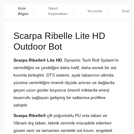
Ürün
Taksit
Yorumlar
Önerile
Bilgisi
Seçenekleri
Scarpa Ribelle Lite HD
Outdoor Bot
Scarpa Ribelle® Lite HD
, Dynamic Tech Roll System'in
verimliliğini ve çevikliğini daha hafif, daha esnek bir üst
kısımla birleştirir. DTS sistemi, ayak tabanının altında
yürüme verimliliğini önemli ölçüde artıran ve dağlarda
geçen uzun günler boyunca önemli miktarda enerji
tasarrufu sağlayan gelişmiş bir sallanma profiline
sahiptir.
Scarpa Ribelle®
çift yoğunluklu PU orta taban ve
Vibram dış taban, teknik zeminle mücadele ederken
güven verir ve tamamen sentetik üst kısım, engebeli