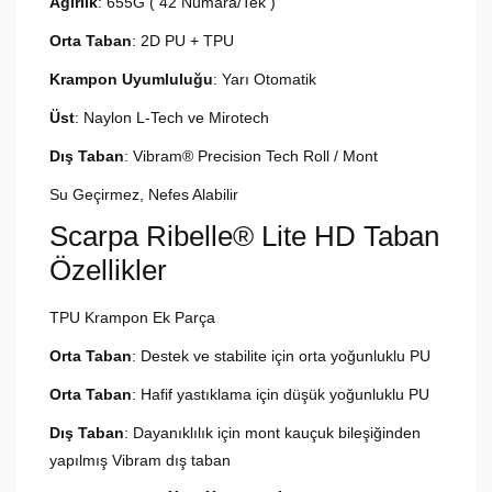
Ağırlık
: 655G ( 42 Numara/Tek )
Orta Taban
: 2D PU + TPU
Krampon Uyumluluğu
: Yarı Otomatik
Üst
: Naylon L-Tech ve Mirotech
Dış Taban
: Vibram® Precision Tech Roll / Mont
Su Geçirmez, Nefes Alabilir
Scarpa Ribelle® Lite HD Taban
Özellikler
TPU Krampon Ek Parça
Orta Taban
: Destek ve stabilite için orta yoğunluklu PU
Orta Taban
: Hafif yastıklama için düşük yoğunluklu PU
Dış Taban
: Dayanıklılık için mont kauçuk bileşiğinden
yapılmış Vibram dış taban