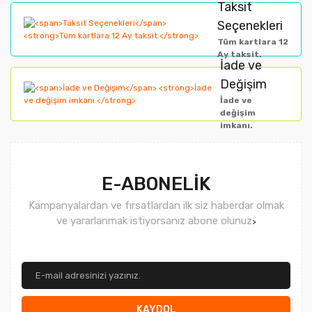
Taksit
Ürün fiyatı diğer sitelerden daha pahalı.
Seçenekleri
Bu ürüne benzer farklı alternatifler olmalı.
Tüm kartlara 12
Ay taksit.
İade ve
Değişim
İade ve
değişim
imkanı.
Gönder
E-ABONELİK
Kampanyalardan ve fırsatlardan ilk siz haberdar olmak
ve yararlanmak istiyorsanız abone olunuz
>
KAYDOL