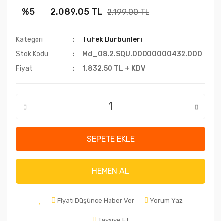
%5
2.089,05 TL
2.199,00 TL
Kategori
Tüfek Dürbünleri
Stok Kodu
Md_08.2.SQU.00000000432.000
Fiyat
1.832,50 TL + KDV
SEPETE EKLE
HEMEN AL
Fiyatı Düşünce Haber Ver
Yorum Yaz
Tavsiye Et