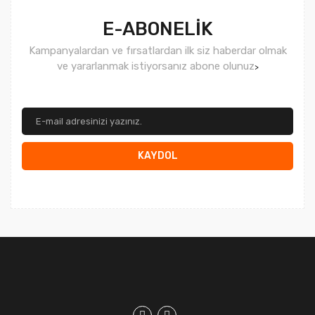
E-ABONELİK
Kampanyalardan ve fırsatlardan ilk siz haberdar olmak
ve yararlanmak istiyorsanız abone olunuz
>
KAYDOL