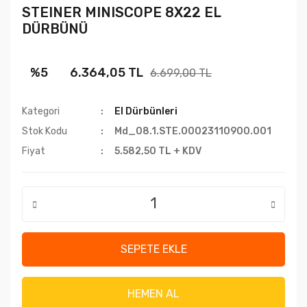
STEINER MINISCOPE 8X22 EL
DÜRBÜNÜ
%5
6.364,05 TL
6.699,00 TL
Kategori
El Dürbünleri
Stok Kodu
Md_08.1.STE.00023110900.001
Fiyat
5.582,50 TL + KDV
SEPETE EKLE
HEMEN AL