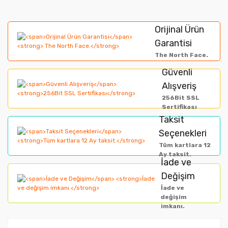
Bu ürünün fiyat bilgisi, resim, ürün açıklamalarında ve
diğer konularda yetersiz gördüğünüz noktaları öneri
Bu ürüne ilk yorumu siz yapın!
formunu kullanarak tarafımıza iletebilirsiniz.
Orijinal Ürün
Görüş ve önerileriniz için teşekkür ederiz.
Garantisi
Yorum Yaz
The North Face.
Ürün resmi kalitesiz, bozuk veya görüntülenemiyor.
Güvenli
Alışveriş
Ürün açıklamasında eksik bilgiler bulunuyor.
256Bit SSL
Ürün bilgilerinde hatalar bulunuyor.
Sertifikası
Taksit
Ürün fiyatı diğer sitelerden daha pahalı.
Seçenekleri
Bu ürüne benzer farklı alternatifler olmalı.
Tüm kartlara 12
Ay taksit.
İade ve
Gönder
Değişim
İade ve
değişim
imkanı.