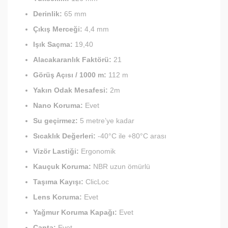
Derinlik:
65 mm
Çıkış Merceği:
4,4 mm
Işık Saçma:
19,40
Alacakaranlık Faktörü:
21
Görüş Açısı / 1000 m:
112 m
Yakın Odak Mesafesi:
2m
Nano Koruma:
Evet
Su geçirmez:
5 metre’ye kadar
Sıcaklık Değerleri:
-40°C ile +80°C arası
Vizör Lastiği:
Ergonomik
Kauçuk Koruma:
NBR uzun ömürlü
Taşıma Kayışı:
ClicLoc
Lens Koruma:
Evet
Yağmur Koruma Kapağı:
Evet
Çanta:
Evet