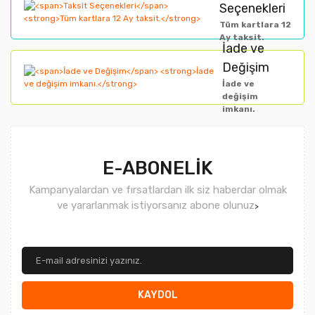
Seçenekleri
Bu ürüne benzer farklı alternatifler olmalı.
Tüm kartlara 12
Ay taksit.
İade ve
Gönder
Değişim
İade ve
değişim
imkanı.
E-ABONELİK
Kampanyalardan ve fırsatlardan ilk siz haberdar olmak
ve yararlanmak istiyorsanız abone olunuz
>
KAYDOL