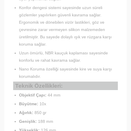
Konfor dengesi sistemi sayesinde uzun süreli
gözlemler yapılırken güvenli kavrama sağlar.
Ergonomik ve dönebilen vizör lastikleri, göz ve
çevresine zarar vermeyen silikon malzemeden
üretilmiştir. Bu sayede dolaylı ışık ve rüzgara karşı
koruma sağlar.
Uzun ömürlü, NBR kauçuk kaplaması sayesinde
konforlu ve rahat kavrama sağlar.
Nano Koruma özelliği sayesinde kire ve suya karşı
korumalıdır.
Teknik Özellikleri:
Objektif Çapı:
44 mm
Büyütme:
10x
Ağırlık:
850 gr
Genişlik:
188 mm
Yükseklik:
126 mm