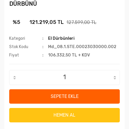
DÜRBÜNÜ
%5
121.219,05 TL
127.599,00 TL
Kategori
El Dürbünleri
Stok Kodu
Md_08.1.STE.00023030000.002
Fiyat
106.332,50 TL + KDV
SEPETE EKLE
HEMEN AL