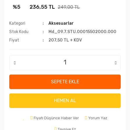
%5
236,55 TL
249,00 TL
Kategori
Aksesuarlar
Stok Kodu
Md_09.7.STU.00015502000.000
Fiyat
207,50 TL + KDV
SEPETE EKLE
HEMEN AL
Fiyatı Düşünce Haber Ver
Yorum Yaz
Tavsiye Et