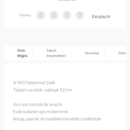
Paylaş :
Karşılaştır
Ürün
Taksit
Yorumlar
Önerile
Bilgisi
Seçenekleri
% 100
Paslanmaz Çelik
Toplam uzunluk
:
yaklaşık
52 cm
A
vcı için
zorunlu
bir araçtır
Evde
kullanım için
mükemmel
Ahşap,
plastik
vb
maddeleri kesebilir özelliktedir