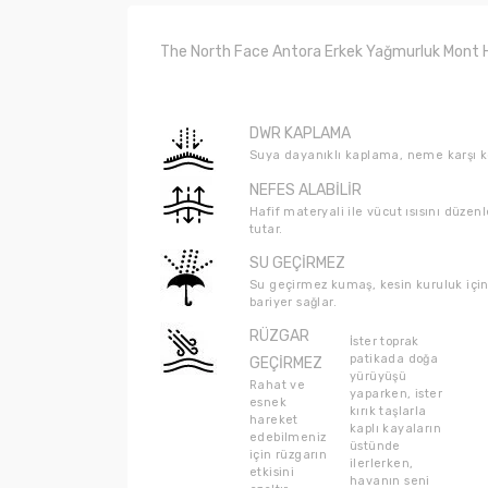
The North Face Antora Erkek Yağmurluk Mont H
DWR KAPLAMA
Suya dayanıklı kaplama, neme karşı k
NEFES ALABİLİR
Hafif materyali ile vücut ısısını düzenl
tutar.
SU GEÇİRMEZ
Su geçirmez kumaş, kesin kuruluk için
bariyer sağlar.
RÜZGAR
İster toprak
patikada doğa
GEÇİRMEZ
yürüyüşü
Rahat ve
yaparken, ister
esnek
kırık taşlarla
hareket
kaplı kayaların
edebilmeniz
üstünde
için rüzgarın
ilerlerken,
etkisini
havanın seni