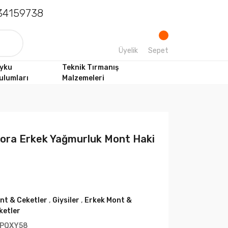
4159738
Üyelik
Sepet
yku
Teknik Tırmanış
ulumları
Malzemeleri
ora Erkek Yağmurluk Mont Haki
nt & Ceketler
,
Giysiler
,
Erkek Mont &
ketler
PQXY58