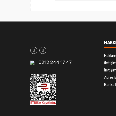
HAKK
Hakkım
0212 244 17 47
İletiş
İletişim
Adres B
Banka 