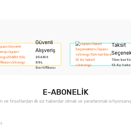
rında ve diğer konularda yetersiz gördüğünüz noktaları öneri formunu kullan
Bu ürüne ilk yorumu siz yapın!
Güvenli
Taksit
Alışveriş
Seçenek
miyor.
256Bit
Yorum Yaz
Tüm kartl
SSL
12 Ay taks
Sertifikası
E-ABONELİK
ve fırsatlardan ilk siz haberdar olmak ve yararlanmak istiyorsan