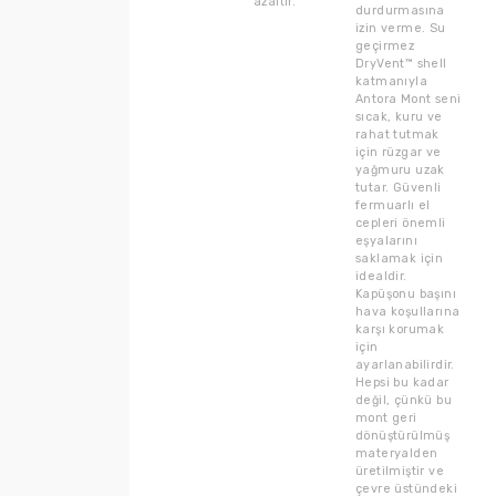
azaltır.
durdurmasına
izin verme. Su
geçirmez
DryVent™ shell
katmanıyla
Antora Mont seni
sıcak, kuru ve
rahat tutmak
için rüzgar ve
yağmuru uzak
tutar. Güvenli
fermuarlı el
cepleri önemli
eşyalarını
saklamak için
idealdir.
Kapüşonu başını
hava koşullarına
karşı korumak
için
ayarlanabilirdir.
Hepsi bu kadar
değil, çünkü bu
mont geri
dönüştürülmüş
materyalden
üretilmiştir ve
çevre üstündeki