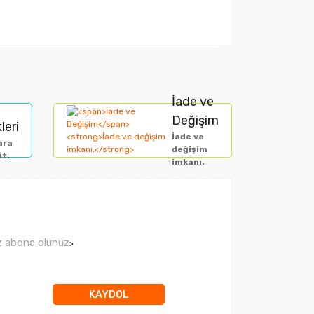
arak tarafımıza iletebilirsiniz.
İade ve
Değişim
leri
İade ve
ara
değişim
it.
imkanı.
ız abone olunuz
>
KAYDOL