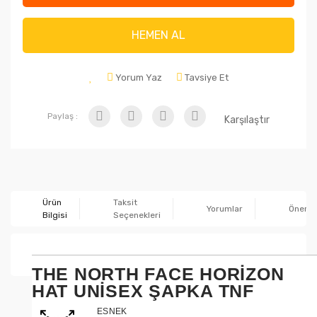
HEMEN AL
Yorum Yaz
Tavsiye Et
Paylaş :
Karşılaştır
Ürün
Taksit
Yorumlar
Önerile
Bilgisi
Seçenekleri
THE NORTH FACE HORIZON
HAT UNISEX ŞAPKA TNF
ESNEK