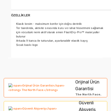
ÖZELLİKLER
Klasik kesim - maksimum konfor için doğru derinlik
Ter bandında, aktivite sırasında kuru ve rahat hissetmeni sağlamak
için vücuttaki nemi aktif olarak emen FlashDry-Pro™ materyaller
bulunur
Arkada 9 kanca ile tutturulan, ayarlanabilir elastik kayış
Sıcak baskı logo
Bu ürünün fiyat bilgisi, resim, ürün açıklamalarında ve
diğer konularda yetersiz gördüğünüz noktaları öneri
Bu ürüne ilk yorumu siz yapın!
formunu kullanarak tarafımıza iletebilirsiniz.
Orijinal Ürün
Görüş ve önerileriniz için teşekkür ederiz.
Garantisi
Yorum Yaz
The North Face.
Ürün resmi kalitesiz, bozuk veya görüntülenemiyor.
Güvenli
Alışveriş
Ürün açıklamasında eksik bilgiler bulunuyor.