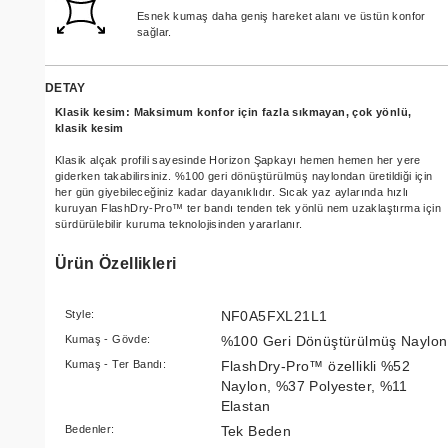
Esnek kumaş daha geniş hareket alanı ve üstün konfor
sağlar.
DETAY
Klasik kesim: Maksimum konfor için fazla sıkmayan, çok yönlü,
klasik kesim
Klasik alçak profili sayesinde Horizon Şapkayı hemen hemen her yere
giderken takabilirsiniz. %100 geri dönüştürülmüş naylondan üretildiği için
her gün giyebileceğiniz kadar dayanıklıdır. Sıcak yaz aylarında hızlı
kuruyan FlashDry-Pro™ ter bandı tenden tek yönlü nem uzaklaştırma için
sürdürülebilir kuruma teknolojisinden yararlanır.
Ürün Özellikleri
Style:
NF0A5FXL21L1
Kumaş - Gövde:
%100 Geri Dönüştürülmüş Naylon
Kumaş - Ter Bandı:
FlashDry-Pro™ özellikli %52
Naylon, %37 Polyester, %11
Elastan
Bedenler:
Tek Beden