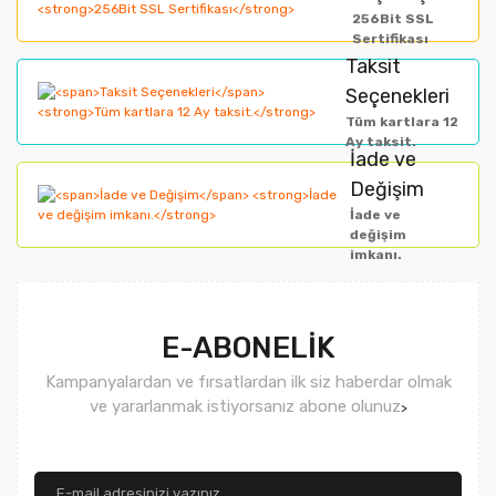
256Bit SSL
Ürün bilgilerinde hatalar bulunuyor.
Sertifikası
Taksit
Ürün fiyatı diğer sitelerden daha pahalı.
Seçenekleri
Bu ürüne benzer farklı alternatifler olmalı.
Tüm kartlara 12
Ay taksit.
İade ve
Değişim
İade ve
değişim
imkanı.
Gönder
E-ABONELİK
Kampanyalardan ve fırsatlardan ilk siz haberdar olmak
ve yararlanmak istiyorsanız abone olunuz
>