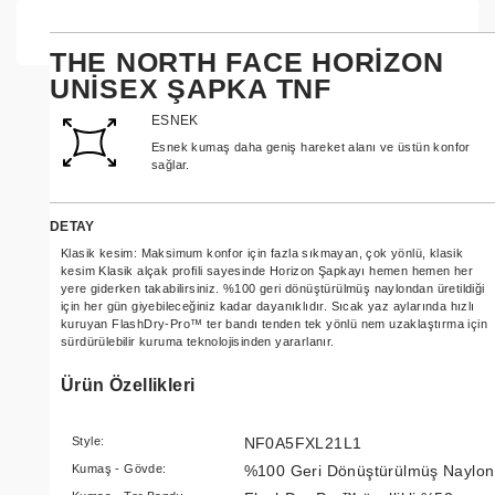
THE NORTH FACE HORIZON
UNISEX ŞAPKA TNF
ESNEK
Esnek kumaş daha geniş hareket alanı ve üstün konfor
sağlar.
DETAY
Klasik kesim: Maksimum konfor için fazla sıkmayan, çok yönlü, klasik
kesim Klasik alçak profili sayesinde Horizon Şapkayı hemen hemen her
yere giderken takabilirsiniz. %100 geri dönüştürülmüş naylondan üretildiği
için her gün giyebileceğiniz kadar dayanıklıdır. Sıcak yaz aylarında hızlı
kuruyan FlashDry-Pro™ ter bandı tenden tek yönlü nem uzaklaştırma için
sürdürülebilir kuruma teknolojisinden yararlanır.
Ürün Özellikleri
Style:
NF0A5FXL21L1
Kumaş - Gövde:
%100 Geri Dönüştürülmüş Naylon