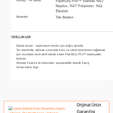
Kumaş - Ter Bandı:
FlashDry-Pro™ özellikli %52
Naylon, %37 Polyester, %11
Elastan
Bedenler:
Tek Beden
ÖZELLİKLER
Klasik kesim - maksimum konfor için doğru derinlik
Ter bandında, aktivite sırasında kuru ve rahat hissetmeni sağlamak
için vücuttaki nemi aktif olarak emen FlashDry-Pro™ materyaller
bulunur
Arkada 9 kanca ile tutturulan, ayarlanabilir elastik kayış
Sıcak baskı logo
Bu ürünün fiyat bilgisi, resim, ürün açıklamalarında ve
diğer konularda yetersiz gördüğünüz noktaları öneri
Bu ürüne ilk yorumu siz yapın!
formunu kullanarak tarafımıza iletebilirsiniz.
Orijinal Ürün
Görüş ve önerileriniz için teşekkür ederiz.
Garantisi