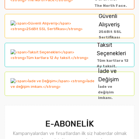
Yorum Yaz
The North Face.
Ürün resmi kalitesiz, bozuk veya görüntülenemiyor.
Güvenli
Alışveriş
Ürün açıklamasında eksik bilgiler bulunuyor.
256Bit SSL
Ürün bilgilerinde hatalar bulunuyor.
Sertifikası
Taksit
Ürün fiyatı diğer sitelerden daha pahalı.
Seçenekleri
Bu ürüne benzer farklı alternatifler olmalı.
Tüm kartlara 12
Ay taksit.
İade ve
Değişim
İade ve
değişim
imkanı.
Gönder
E-ABONELİK
Kampanyalardan ve fırsatlardan ilk siz haberdar olmak