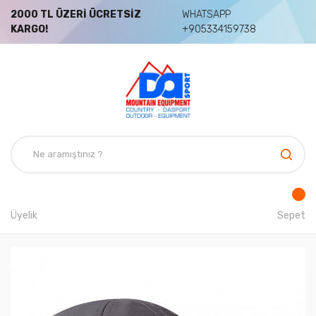
2000 TL ÜZERİ ÜCRETSİZ
WHATSAPP
KARGO!
+905334159738
Üyelik
Sepet