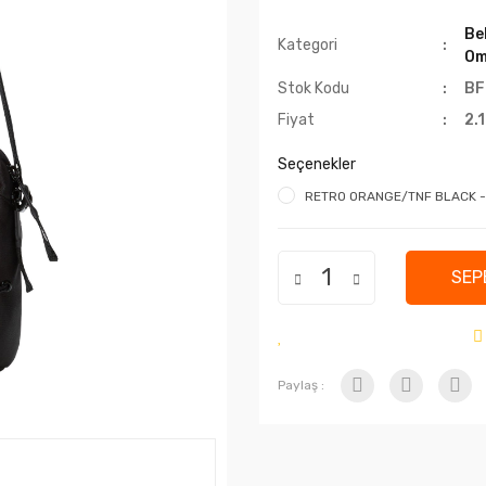
Be
Kategori
Om
Stok Kodu
BF
Fiyat
2.
Seçenekler
RETRO ORANGE/TNF BLACK - (
SEP
Paylaş :