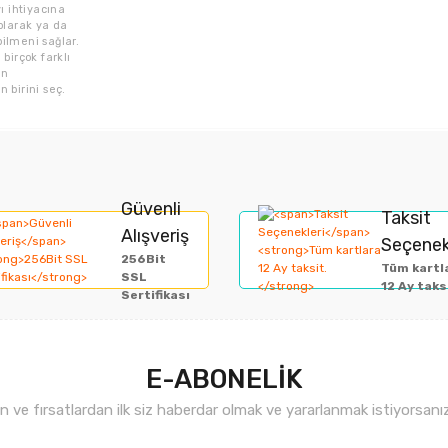
ı ihtiyacına
olarak ya da
ilmeni sağlar.
birçok farklı
en
 birini seç.
rında ve diğer konularda yetersiz gördüğünüz noktaları öneri formunu kullan
Bu ürüne ilk yorumu siz yapın!
Güvenli
Taksit
Alışveriş
Seçenek
miyor.
256Bit
Yorum Yaz
Tüm kartl
SSL
12 Ay taks
Sertifikası
E-ABONELİK
ve fırsatlardan ilk siz haberdar olmak ve yararlanmak istiyorsan