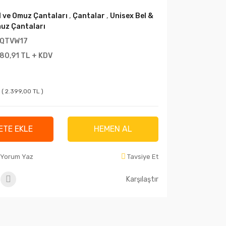
l ve Omuz Çantaları
,
Çantalar
,
Unisex Bel &
uz Çantaları
QTVW17
180,91 TL + KDV
 2.399,00 TL )
ETE EKLE
HEMEN AL
Yorum Yaz
Tavsiye Et
Karşılaştır