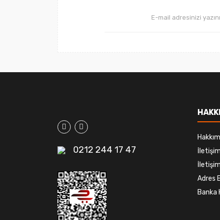
HAKK
Hakkım
0212 244 17 47
İletiş
İletişim
Adres B
Banka 