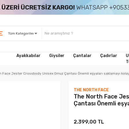
 ÜZERİ ÜCRETSİZ KARGO!
WHATSAPP +90533
Ayakkabılar
Giysiler
Çantalar
Çadırlar
U
T
h Face Jester Crossbody Unisex Omuz Çantası Önemli eşyaları saklamayı kolayl
THE NORTH FACE
The North Face Je
Çantası Önemli eşya
2.399,00 TL