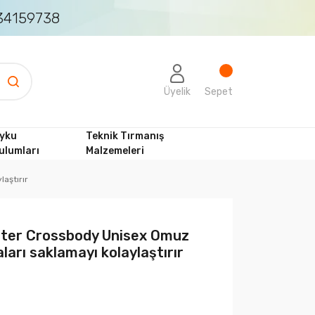
4159738
Üyelik
Sepet
yku
Teknik Tırmanış
ulumları
Malzemeleri
aştırır
ster Crossbody Unisex Omuz
ları saklamayı kolaylaştırır