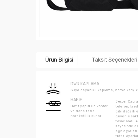
Ürün Bilgisi
Taksit Seçenekleri
DWR KAPLAMA
Suya dayanıklı kaplama, neme karşı k
HAFİF
Jester Çapra
Hafif yapısı ile konfor
telefon, kred
ve daha fazla
gibi değerli 
hareketlilik sunar.
güvenle sak
tasarlandı. Ak
sayesinde d
ağır eşyaları
tutar. Ayarla