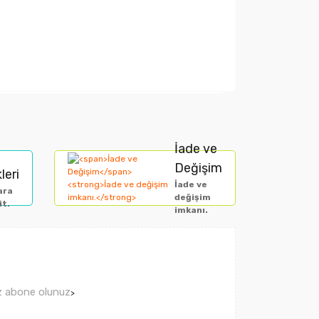
arak tarafımıza iletebilirsiniz.
İade ve
Değişim
leri
İade ve
ara
değişim
it.
imkanı.
ız abone olunuz
>