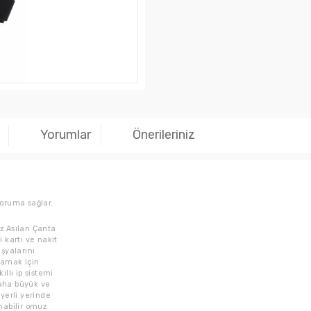
Yorumlar
Önerileriniz
oruma sağlar.
z Asılan Çanta
i kartı ve nakit
eşyalarını
lamak için
ıllı ip sistemi
aha büyük ve
 yerli yerinde
nabilir omuz