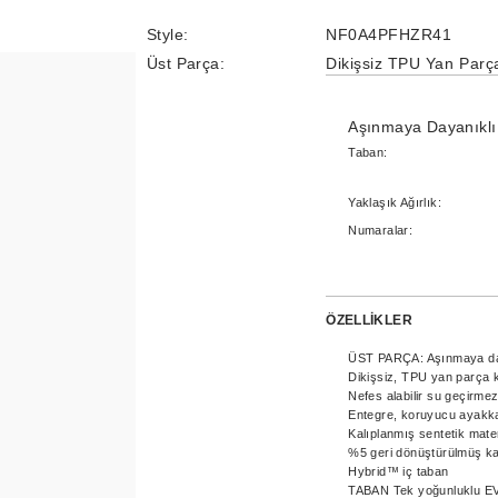
Style:
NF0A4PFHZR41
Üst Parça:
Dikişsiz TPU Yan Parç
Aşınmaya Dayanıklı
Taban:
Yaklaşık Ağırlık:
Numaralar:
ÖZELLİKLER
ÜST PARÇA: Aşınmaya day
Dikişsiz, TPU yan parça 
Nefes alabilir su geçi
Entegre, koruyucu ayakk
Kalıplanmış sentetik mat
%5 geri dönüştürülmüş kau
Hybrid™ iç taban
TABAN Tek yoğunluklu EV