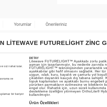
Yorumlar
Önerileriniz
N LITEWAVE FUTURELIGHT ZINC 
DETAY
Litewave FUTURELIGHT™ Ayakkabı zorlu patikal
aşman için tasarlanmıştır, bu nedenle zarında 
ve sizi rahat tutar.
FUTURELIGHT™ teknolojisinden yararlandık ve
ayakkabılar gibi hafif olmasını sağladık. Her tür
uygun, ıslak, kuru, kayalık ve çamurlu yol koşul
çıkabilen dayanıklı kauçuk dış tabana sahiptir. 
kavrama ve
topuk kaplamaları ve ayakkabı burnu engebeli 
yürürken parmakların ezilmesine ve bileklerin 
engel olur. Rahatlık için, uzun süreli kullanımda 
destekleme özelliğini yitirmeyen OrthoLite® Hy
şılamaz bir bariyer
kullanılmıştır.
Ürün Özellikleri