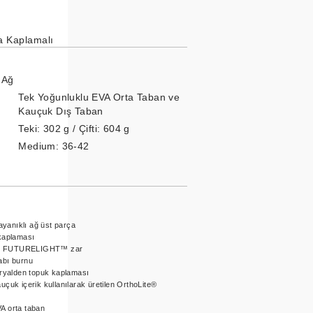
a Kaplamalı
 Ağ
Tek Yoğunluklu EVA Orta Taban ve
Kauçuk Dış Taban
Teki: 302 g / Çifti: 604 g
Medium: 36-42
anıklı ağ üst parça
kaplaması
rmez FUTURELIGHT™ zar
abı burnu
eryalden topuk kaplaması
çuk içerik kullanılarak üretilen OrthoLite®
A orta taban