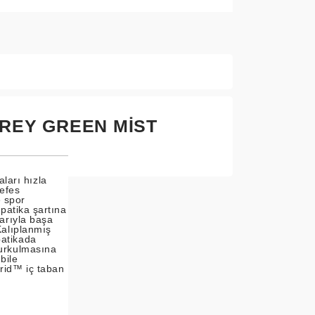
GREY GREEN MIST
arı hızla
nefes
 spor
 patika şartına
larıyla başa
Kalıplanmış
patikada
burkulmasına
bile
brid™ iç taban