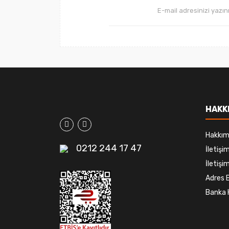
HAKK
Hakkım
0212 244 17 47
İletiş
İletişim
Adres B
Banka 