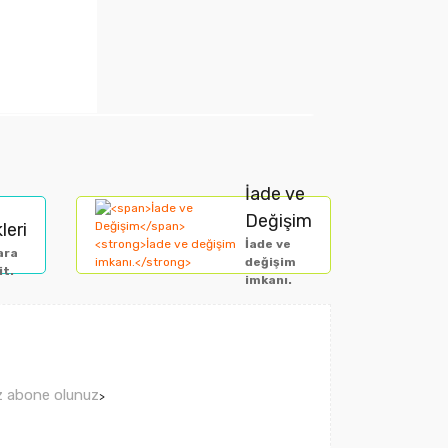
arak tarafımıza iletebilirsiniz.
İade ve
Değişim
leri
İade ve
ara
değişim
it.
imkanı.
ız abone olunuz
>