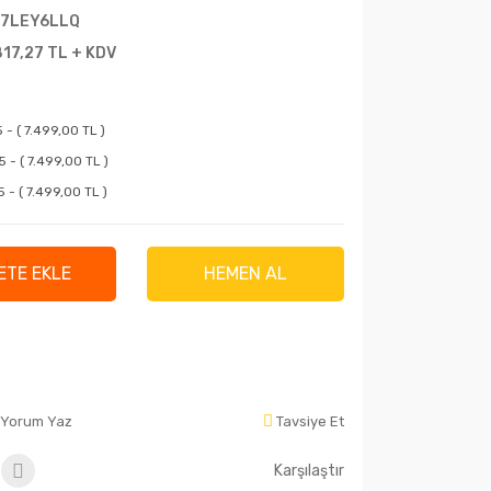
7LEY6LLQ
817,27 TL + KDV
- ( 7.499,00 TL )
- ( 7.499,00 TL )
- ( 7.499,00 TL )
ETE EKLE
HEMEN AL
Yorum Yaz
Tavsiye Et
Karşılaştır