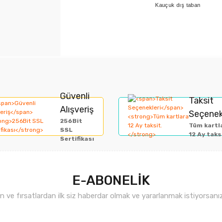
Kauçuk dış taban
rında ve diğer konularda yetersiz gördüğünüz noktaları öneri formunu kullan
Bu ürüne ilk yorumu siz yapın!
Güvenli
Taksit
Alışveriş
Seçenek
miyor.
256Bit
Yorum Yaz
Tüm kartl
SSL
12 Ay taks
Sertifikası
E-ABONELİK
ve fırsatlardan ilk siz haberdar olmak ve yararlanmak istiyorsan