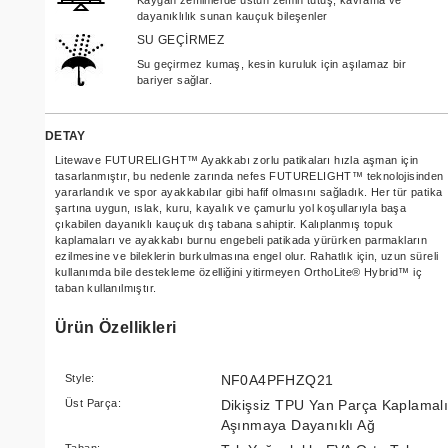
dayanıklılık sunan kauçuk bileşenler
SU GEÇİRMEZ
Su geçirmez kumaş, kesin kuruluk için aşılamaz bir
bariyer sağlar.
DETAY
Litewave FUTURELIGHT™ Ayakkabı zorlu patikaları hızla aşman için
tasarlanmıştır, bu nedenle zarında nefes FUTURELIGHT™ teknolojisinden
yararlandık ve spor ayakkabılar gibi hafif olmasını sağladık. Her tür patika
şartına uygun, ıslak, kuru, kayalık ve çamurlu yol koşullarıyla başa
çıkabilen dayanıklı kauçuk dış tabana sahiptir. Kalıplanmış topuk
kaplamaları ve ayakkabı burnu engebeli patikada yürürken parmakların
ezilmesine ve bileklerin burkulmasına engel olur. Rahatlık için, uzun süreli
kullanımda bile destekleme özelliğini yitirmeyen OrthoLite® Hybrid™ iç
taban kullanılmıştır.
Ürün Özellikleri
Style:
NF0A4PFHZQ21
Üst Parça:
Dikişsiz TPU Yan Parça Kaplamal
Aşınmaya Dayanıklı Ağ
Taban: