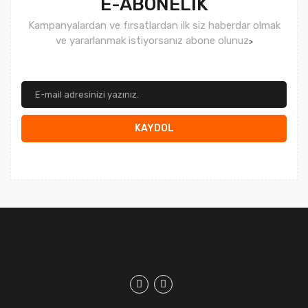
E-ABONELİK
Kampanyalardan ve fırsatlardan ilk siz haberdar olmak
ve yararlanmak istiyorsanız abone olunuz
>
KAYDOL