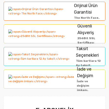
formunu kullanarak tarafımıza iletebilirsiniz.
Orijinal Ürün
Görüş ve önerileriniz için teşekkür ederiz.
Garantisi
Yorum Yaz
The North Face.
Ürün resmi kalitesiz, bozuk veya görüntülenemiyor.
Güvenli
Alışveriş
Ürün açıklamasında eksik bilgiler bulunuyor.
256Bit SSL
Ürün bilgilerinde hatalar bulunuyor.
Sertifikası
Taksit
Ürün fiyatı diğer sitelerden daha pahalı.
Seçenekleri
Bu ürüne benzer farklı alternatifler olmalı.
Tüm kartlara 12
Ay taksit.
İade ve
Değişim
İade ve
değişim
imkanı.
Gönder