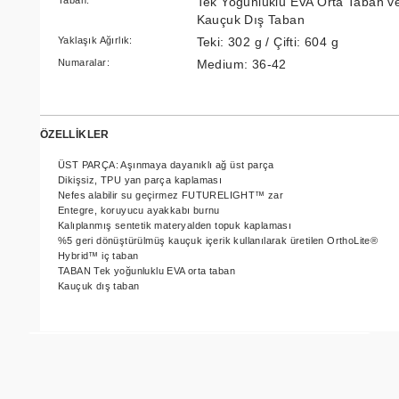
Tek Yoğunluklu EVA Orta Taban v
Kauçuk Dış Taban
Yaklaşık Ağırlık:
Teki: 302 g / Çifti: 604 g
Numaralar:
Medium: 36-42
ÖZELLİKLER
ÜST PARÇA: Aşınmaya dayanıklı ağ üst parça
Dikişsiz, TPU yan parça kaplaması
Nefes alabilir su geçirmez FUTURELIGHT™ zar
Entegre, koruyucu ayakkabı burnu
Kalıplanmış sentetik materyalden topuk kaplaması
%5 geri dönüştürülmüş kauçuk içerik kullanılarak üretilen OrthoLite®
Hybrid™ iç taban
TABAN Tek yoğunluklu EVA orta taban
Kauçuk dış taban
Bu ürünün fiyat bilgisi, resim, ürün açıklamalarında ve
diğer konularda yetersiz gördüğünüz noktaları öneri
Bu ürüne ilk yorumu siz yapın!