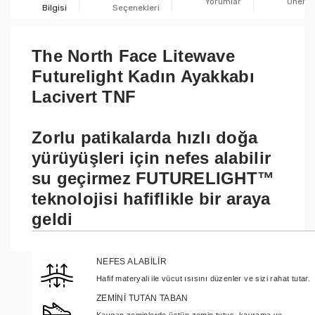
Yorumlar
Önerile
Bilgisi
Seçenekleri
The North Face Litewave
Futurelight Kadın Ayakkabı
Lacivert TNF
Zorlu patikalarda hızlı doğa
yürüyüşleri için nefes alabilir
su geçirmez FUTURELIGHT™
teknolojisi hafiflikle bir araya
geldi
NEFES ALABİLİR
Hafif materyali ile vücut ısısını düzenler ve sizi rahat tutar.
ZEMİNİ TUTAN TABAN
Kaygan zeminlerde üstün zemin tutuş, kavrama ve