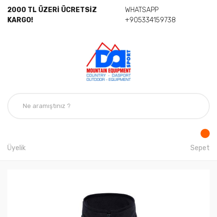
2000 TL ÜZERİ ÜCRETSİZ
WHATSAPP
KARGO!
+905334159738
Üyelik
Sepet