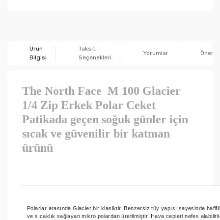
Ürün
Taksit
Yorumlar
Önerile
Bilgisi
Seçenekleri
The North Face M 100 Glacier
1/4 Zip Erkek Polar Ceket
Patikada geçen soğuk günler için
sıcak ve güvenilir bir katman
ürünü
Polarlar arasında Glacier bir klasiktir. Benzersiz tüy yapısı sayesinde hafifl
ve sıcaklık sağlayan mikro polardan üretilmiştir. Hava cepleri nefes alabilirli