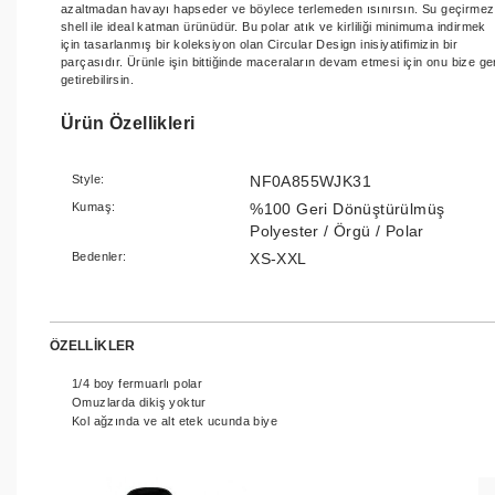
azaltmadan havayı hapseder ve böylece terlemeden ısınırsın. Su geçirmez
shell ile ideal katman ürünüdür. Bu polar atık ve kirliliği minimuma indirmek
için tasarlanmış bir koleksiyon olan Circular Design inisiyatifimizin bir
parçasıdır. Ürünle işin bittiğinde maceraların devam etmesi için onu bize ge
getirebilirsin.
Ürün Özellikleri
Style:
NF0A855WJK31
Kumaş:
%100 Geri Dönüştürülmüş
Polyester / Örgü / Polar
Bedenler:
XS-XXL
ÖZELLİKLER
1/4 boy fermuarlı polar
Omuzlarda dikiş yoktur
Kol ağzında ve alt etek ucunda biye