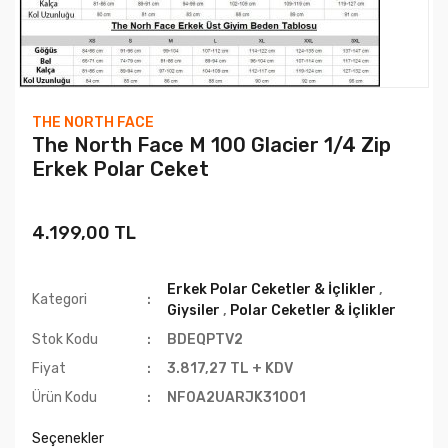
THE NORTH FACE
The North Face M 100 Glacier 1/4 Zip
Erkek Polar Ceket
4.199,00 TL
Erkek Polar Ceketler & İçlikler
,
Kategori
Giysiler
,
Polar Ceketler & İçlikler
Stok Kodu
BDEQPTV2
Fiyat
3.817,27 TL + KDV
Ürün Kodu
NF0A2UARJK31001
Seçenekler