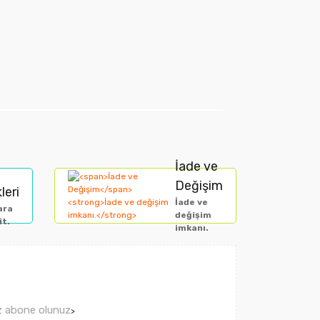
arak tarafımıza iletebilirsiniz.
İade ve
Değişim
leri
İade ve
ara
değişim
it.
imkanı.
ız abone olunuz
>