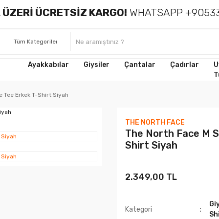
 ÜZERİ ÜCRETSİZ KARGO!
WHATSAPP +90533
Ayakkabılar
Giysiler
Çantalar
Çadırlar
U
T
e Tee Erkek T-Shirt Siyah
THE NORTH FACE
The North Face M S
Shirt Siyah
2.349,00 TL
Giy
Kategori
Sh