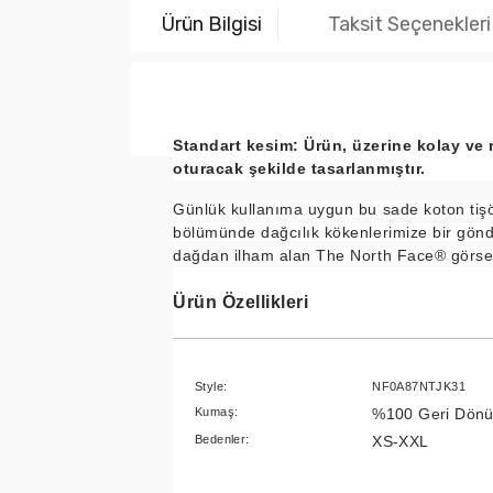
Ürün Bilgisi
Taksit Seçenekleri
Standart kesim: Ürün, üzerine kolay ve 
oturacak şekilde tasarlanmıştır.
Günlük kullanıma uygun bu sade koton tiş
bölümünde dağcılık kökenlerimize bir gön
dağdan ilham alan The North Face® görseli
Ürün Özellikleri
Style:
NF0A87NTJK31
Kumaş:
%100 Geri Dönü
Bedenler:
XS-XXL