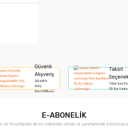
rında ve diğer konularda yetersiz gördüğünüz noktaları öneri formunu kullan
Bu ürüne ilk yorumu siz yapın!
Güvenli
Taksit
Alışveriş
Seçenek
miyor.
256Bit
Yorum Yaz
Tüm kartl
SSL
12 Ay taks
Sertifikası
E-ABONELİK
ve fırsatlardan ilk siz haberdar olmak ve yararlanmak istiyorsan