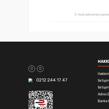
HAKK
Hakkım
0212 244 17 47
İletiş
İletişim
Adres B
Banka 