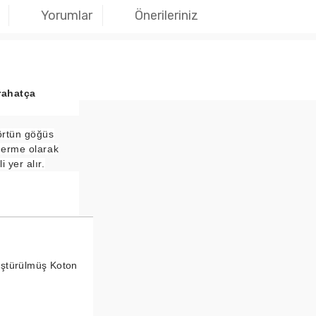
Yorumlar
Önerileriniz
rahatça
örtün göğüs
derme olarak
 yer alır.
ştürülmüş Koton