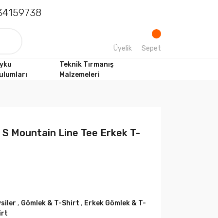
4159738
Üyelik
Sepet
yku
Teknik Tırmanış
ulumları
Malzemeleri
 S Mountain Line Tee Erkek T-
siler
,
Gömlek & T-Shirt
,
Erkek Gömlek & T-
irt