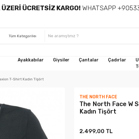
 ÜZERİ ÜCRETSİZ KARGO!
WHATSAPP +90533
Ayakkabılar
Giysiler
Çantalar
Çadırlar
U
T
xion T-Shirt Kadın Tişört
THE NORTH FACE
The North Face W S
Kadın Tişört
2.499,00 TL