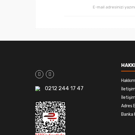
HAKK
Hakkım
0212 244 17 47
İletiş
İletişim
Adres B
Banka 