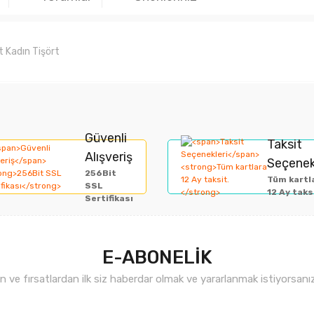
 Kadın Tişört
rında ve diğer konularda yetersiz gördüğünüz noktaları öneri formunu kullan
Bu ürüne ilk yorumu siz yapın!
Güvenli
Taksit
Alışveriş
Seçenek
miyor.
256Bit
Yorum Yaz
Tüm kartl
SSL
12 Ay taks
Sertifikası
E-ABONELİK
ve fırsatlardan ilk siz haberdar olmak ve yararlanmak istiyorsan