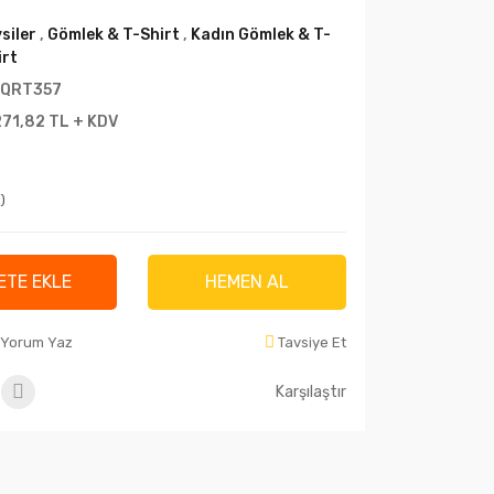
siler
,
Gömlek & T-Shirt
,
Kadın Gömlek & T-
irt
QRT357
271,82 TL + KDV
)
ETE EKLE
HEMEN AL
Yorum Yaz
Tavsiye Et
Karşılaştır