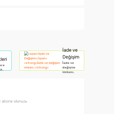
arak tarafımıza iletebilirsiniz.
İade ve
Değişim
leri
İade ve
ara
değişim
it.
imkanı.
ız abone olunuz
>