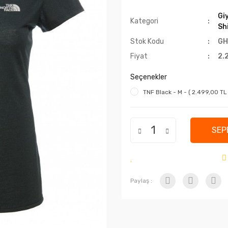
Giy
Kategori
Sh
Stok Kodu
GH
Fiyat
2.
Seçenekler
TNF Black - M - ( 2.499,00 TL 
SEP
Paylaş :