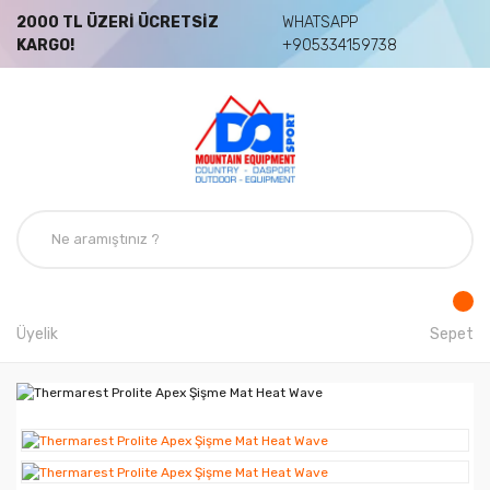
2000 TL ÜZERİ ÜCRETSİZ
WHATSAPP
KARGO!
+905334159738
Üyelik
Sepet