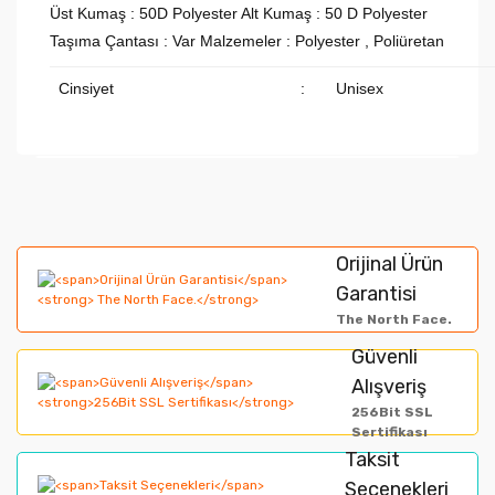
Üst Kumaş : 50D Polyester Alt Kumaş : 50 D Polyester
Taşıma Çantası : Var Malzemeler : Polyester , Poliüretan
Cinsiyet
:
Unisex
Bu ürünün fiyat bilgisi, resim, ürün açıklamalarında ve
diğer konularda yetersiz gördüğünüz noktaları öneri
Bu ürüne ilk yorumu siz yapın!
formunu kullanarak tarafımıza iletebilirsiniz.
Orijinal Ürün
Görüş ve önerileriniz için teşekkür ederiz.
Garantisi
Yorum Yaz
The North Face.
Ürün resmi kalitesiz, bozuk veya görüntülenemiyor.
Güvenli
Alışveriş
Ürün açıklamasında eksik bilgiler bulunuyor.
256Bit SSL
Ürün bilgilerinde hatalar bulunuyor.
Sertifikası
Taksit
Ürün fiyatı diğer sitelerden daha pahalı.
Seçenekleri