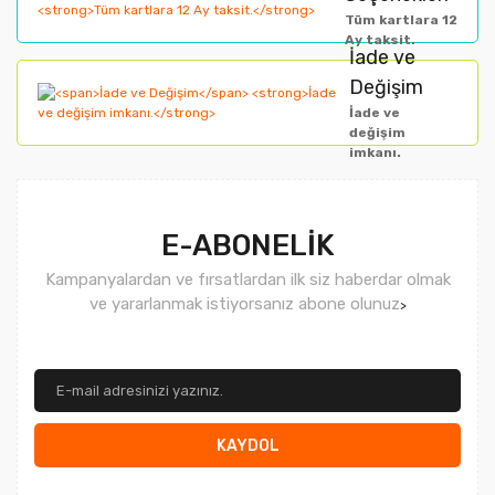
Bu ürüne benzer farklı alternatifler olmalı.
Tüm kartlara 12
Ay taksit.
İade ve
Değişim
İade ve
değişim
imkanı.
Gönder
E-ABONELİK
Kampanyalardan ve fırsatlardan ilk siz haberdar olmak
ve yararlanmak istiyorsanız abone olunuz
>
KAYDOL