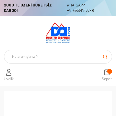
2000 TL ÜZERİ ÜCRETSİZ
WHATSAPP
KARGO!
+905334159738
Üyelik
Sepet