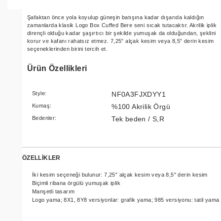
Şafaktan önce yola koyulup güneşin batışına kadar dışarıda kaldığın
zamanlarda klasik Logo Box Cuffed Bere seni sıcak tutacaktır. Akrilik iplik
dirençli olduğu kadar şaşırtıcı bir şekilde yumuşak da olduğundan, şeklini
korur ve kafanı rahatsız etmez. 7,25” alçak kesim veya 8,5” derin kesim
seçeneklerinden birini tercih et.
Ürün Özellikleri
Style:
NF0A3FJXDYY1
Kumaş:
%100 Akrilik Örgü
Bedenler:
Tek beden / S,R
ÖZELLİKLER
İki kesim seçeneği bulunur: 7,25" alçak kesim veya 8,5" derin kesim
Biçimli ribana örgülü yumuşak iplik
Manşetli tasarım
Logo yama; 8X1, 8Y8 versiyonlar: grafik yama; 985 versiyonu: tatil yama