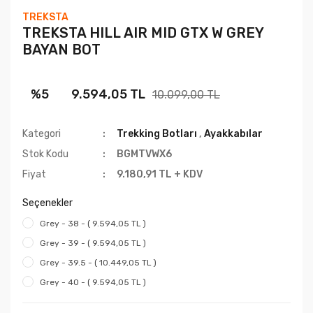
TREKSTA
TREKSTA HILL AIR MID GTX W GREY
BAYAN BOT
%5
9.594,05 TL
10.099,00 TL
Kategori
Trekking Botları
,
Ayakkabılar
Stok Kodu
BGMTVWX6
Fiyat
9.180,91 TL + KDV
Seçenekler
Grey - 38 - ( 9.594,05 TL )
Grey - 39 - ( 9.594,05 TL )
Grey - 39.5 - ( 10.449,05 TL )
Grey - 40 - ( 9.594,05 TL )