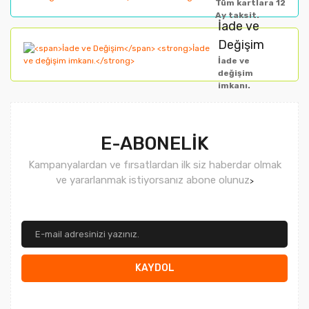
Tüm kartlara 12
Ay taksit.
İade ve
Değişim
İade ve
değişim
imkanı.
Gönder
E-ABONELİK
Kampanyalardan ve fırsatlardan ilk siz haberdar olmak
ve yararlanmak istiyorsanız abone olunuz
>
KAYDOL