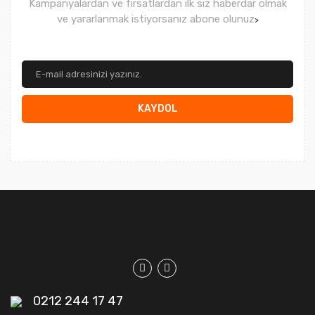
Kampanyalardan ve fırsatlardan ilk siz haberdar olmak
ve yararlanmak istiyorsanız abone olunuz
>
KAYDOL
0212 244 17 47