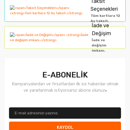
Taksit
Seçenekleri
Tüm kartlara 12
Ay taksit.
İade ve
Değişim
İade ve
değişim
imkanı.
E-ABONELİK
Kampanyalardan ve fırsatlardan ilk siz haberdar olmak
ve yararlanmak istiyorsanız abone olunuz
>
KAYDOL