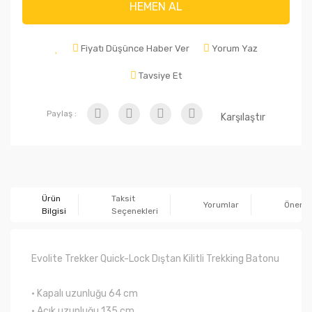
HEMEN AL
Fiyatı Düşünce Haber Ver
Yorum Yaz
Tavsiye Et
Paylaş :
Karşılaştır
Ürün
Taksit
Yorumlar
Önerile
Bilgisi
Seçenekleri
Evolite Trekker Quick-Lock Dıştan Kilitli Trekking Batonu
• Kapalı uzunluğu 64 cm
• Açık uzunluğu 135 cm