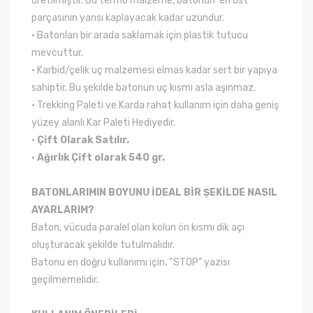
üretilmiştir. Bu termo malzeme, batonun en üst
parçasının yarısı kaplayacak kadar uzundur.
• Batonları bir arada saklamak için plastik tutucu
mevcuttur.
• Karbid/çelik uç malzemesi elmas kadar sert bir yapıya
sahiptir. Bu şekilde batonun uç kısmı asla aşınmaz.
• Trekking Paleti ve Karda rahat kullanım için daha geniş
yüzey alanlı Kar Paleti Hediyedir.
•
Çift Olarak Satılır.
•
Ağırlık Çift olarak 540 gr.
BATONLARIMIN BOYUNU İDEAL BİR ŞEKİLDE NASIL
AYARLARIM?
Baton, vücuda paralel olan kolun ön kısmı dik açı
oluşturacak şekilde tutulmalıdır.
Batonu en doğru kullanımı için, “STOP” yazısı
geçilmemelidir.