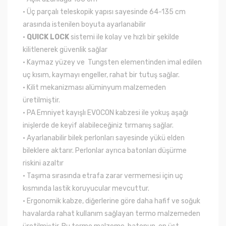
• Üç parçalı teleskopik yapısı sayesinde 64-135 cm
arasında istenilen boyuta ayarlanabilir
•
QUICK LOCK
sistemi ile kolay ve hızlı bir şekilde
kilitlenerek güvenlik sağlar
• Kaymaz yüzey ve Tungsten elementinden imal edilen
uç kısım, kaymayı engeller, rahat bir tutuş sağlar.
• Kilit mekanizması alüminyum malzemeden
üretilmiştir.
• PA Emniyet kayışlı EVOCON kabzesi ile yokuş aşağı
inişlerde de keyif alabileceğiniz tırmanış sağlar.
• Ayarlanabilir bilek perlonları sayesinde yükü elden
bileklere aktarır. Perlonlar ayrıca batonları düşürme
riskini azaltır
• Taşıma sırasında etrafa zarar vermemesi için uç
kısmında lastik koruyucular mevcuttur.
• Ergonomik kabze, diğerlerine göre daha hafif ve soğuk
havalarda rahat kullanım sağlayan termo malzemeden