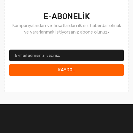
E-ABONELİK
Kampanyalardan ve fırsatlardan ilk siz haberdar olmak
ve yararlanmak istiyorsanız abone olunuz
>
KAYDOL