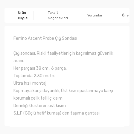
Ürün
Taksit
Yorumlar
Önerile
Bilgisi
Seçenekleri
Ferrino Ascent Probe Çığ Sondası
Çığ sondası. Riskli faaliyetler için kaçınılmaz güvenlik
aracı.
Her parçası 38 cm , 6 parça.
Toplamda 2.30 metre
Ultra hızlı montaj
Kopmaya karşı dayanıklı, Üst kısmı paslanmaya karşı
korumalı çelik telli iç kısım
Derinliği Gösteren üst kısım
S.L.F (Güçlü hafif kumaş) den taşıma çantası