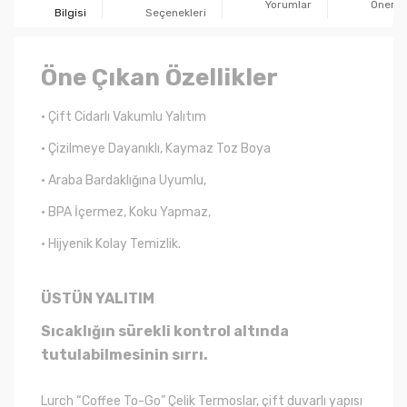
Yorumlar
Önerile
Bilgisi
Seçenekleri
Öne Çıkan Özellikler
• Çift Cidarlı Vakumlu Yalıtım
• Çizilmeye Dayanıklı, Kaymaz Toz Boya
• Araba Bardaklığına Uyumlu,
• BPA İçermez, Koku Yapmaz,
• Hijyenik Kolay Temizlik.
ÜSTÜN YALITIM
Sıcaklığın sürekli kontrol altında
tutulabilmesinin sırrı.
Lurch “Coffee To-Go” Çelik Termoslar, çift duvarlı yapısı