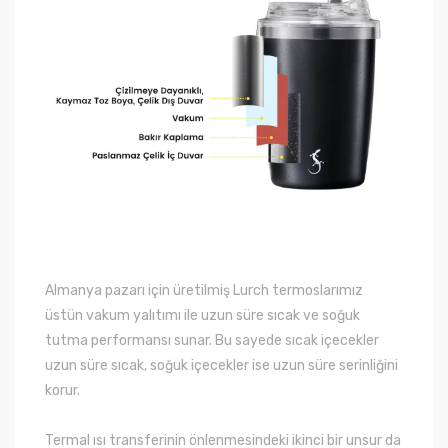
Almanya pazarı için üretilmiş Lurch termoslarımız
üstün vakum yalıtımı ile uzun süre sıcak ve soğuk
tutma performansı sunar. Bu sayede sıcak içecekler
uzun süre sıcak, soğuk içecekler ise uzun süre serinliğini
korur.
Termal ısı transferinin önlenmesindeki ikinci bir unsur da