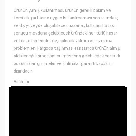
Ürünün yanlış kullanılması, ürünün gerekli bakım ve
temizlik şartlarına uygun kullanılmaması sonucunda iç
ve dış yüzeyde oluşabilecek hasarlar, kullanıcı hatası
sonucu meydana gelebilecek üründeki her türlü hasar
ve hasar nedeni ile oluşabilecek yalıtım ve sızdırma
problemleri, kargoda taşınması esnasında ürünün almış
olabileceği darbe sonucu meydana gelebilecek her türlü
bozulmalar, çizilmeler ve kırılmalar garanti kapsamı
dışındadır.
Videolar