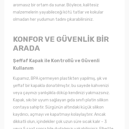
aromasız bir ortam da sunar. Böylece, kalitesiz
malzemelerin yayabileceği kötü tatlar ve kokular
olmadan her yudumun tadını çıkarabilirsiniz.
KONFOR VE GÜVENLİK BİR
ARADA
Şeffaf Kapak ile Kontrollü ve Güvenli
Kullanım
Kupamız, BPA içermeyen plastikten yapılmış, şık ve
şeffaf bir kapakla donatılmıştır; bu sayede kahvenizi
veya çayınızı yanlışlıkla döküp kendinizi yakmazsınız.
Kapak, sıkı bir uyum sağlayan gıda sınıfı platin silikon
contaya sahiptir. Sürgünün altındaki küçük silikon
kaydırıcı, açmayı ve kapatmayı kolaylaştırır. Ancak
dikkatli olun, içindekiler çok uzun süre sıcak kalır – 3
veya 5 saat sonra bile dudağınızı yakabilirsiniz. Elbette,