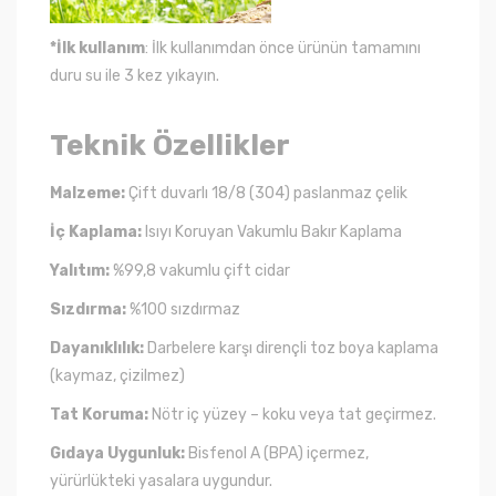
*İlk kullanım
: İlk kullanımdan önce ürünün tamamını
duru su ile 3 kez yıkayın.
Teknik Özellikler
Malzeme:
Çift duvarlı 18/8 (304) paslanmaz çelik
İç Kaplama:
Isıyı Koruyan Vakumlu Bakır Kaplama
Yalıtım:
%99,8 vakumlu çift cidar
Sızdırma:
%100 sızdırmaz
Dayanıklılık:
Darbelere karşı dirençli toz boya kaplama
(kaymaz, çizilmez)
Tat Koruma:
Nötr iç yüzey – koku veya tat geçirmez.
Gıdaya Uygunluk:
Bisfenol A (BPA) içermez,
yürürlükteki yasalara uygundur.