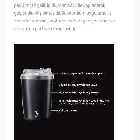
paslanmaz çelik iç duvarın bakır ile kaplanarak
güçlendirilmiş olmasıdır.Bu premium uygulama, ısı
transfer süresini, maksimum düzeyde geciktirir ve
termosun performansını artırır.