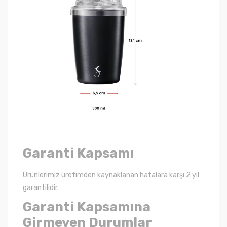
Garanti Kapsamı
Ürünlerimiz üretimden kaynaklanan hatalara karşı 2 yıl
garantilidir.
Garanti Kapsamına
Girmeyen Durumlar