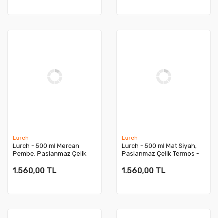
Yeni
Lurch
Lurch
Lurch - 500 ml Mercan
Lurch - 500 ml Mat Siyah,
Pembe, Paslanmaz Çelik
Paslanmaz Çelik Termos -
Termos - Çift Cidarlı,
Çift Cidarlı, Sızdırmaz -
Sızdırmaz - 240934
240908
1.560,00 TL
1.560,00 TL