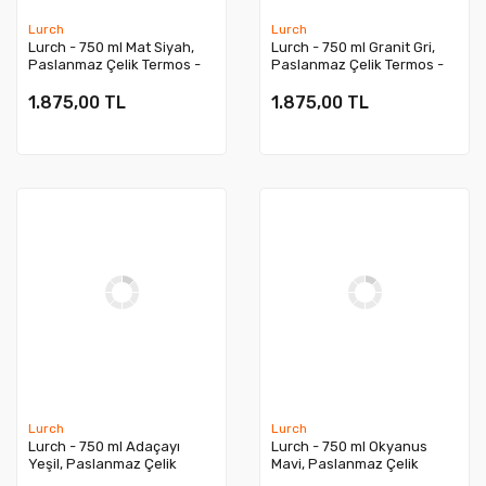
Lurch
Lurch
Lurch - 750 ml Mat Siyah,
Lurch - 750 ml Granit Gri,
Paslanmaz Çelik Termos -
Paslanmaz Çelik Termos -
Çift Cidarlı, Sızdırmaz -
Çift Cidarlı, Sızdırmaz -
240928
240809
1.875,00 TL
1.875,00 TL
Lurch
Lurch
Lurch - 750 ml Adaçayı
Lurch - 750 ml Okyanus
Yeşil, Paslanmaz Çelik
Mavi, Paslanmaz Çelik
Termos - Çift Cidarlı,
Termos - Çift Cidarlı,