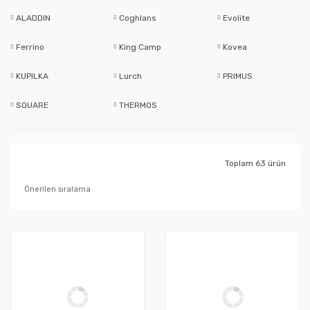
ALADDIN
Coghlans
Evolite
Ferrino
King Camp
Kovea
KUPILKA
Lurch
PRIMUS
SQUARE
THERMOS
Toplam 63 ürün
Yeni