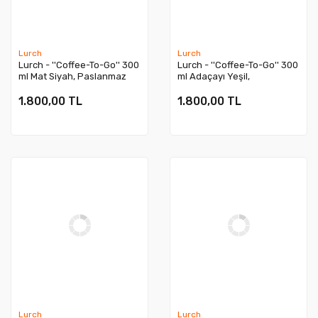
Lurch
Lurch
Lurch - ''Coffee-To-Go'' 300
Lurch - ''Coffee-To-Go'' 300
ml Mat Siyah, Paslanmaz
ml Adaçayı Yeşil,
Çelik Termos - Çift Cidarlı -
Paslanmaz Çelik Termos -
270983
Çift Cidarlı - 270984
1.800,00 TL
1.800,00 TL
Lurch
Lurch