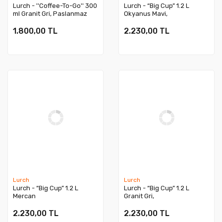
Lurch - ''Coffee-To-Go'' 300
Lurch - “Big Cup” 1.2 L
ml Granit Gri, Paslanmaz
Okyanus Mavi,
Çelik Termos - Çift Cidarlı -
Paslanmaz Çelik Termos -
270985
Uzatılabilir Pipetli, Çift Cidarlı, 
1.800,00 TL
2.230,00 TL
- 240979
Lurch
Lurch
Lurch - “Big Cup” 1.2 L
Lurch - “Big Cup” 1.2 L
Mercan
Granit Gri,
Pembe, Paslanmaz Çelik Termos -
Paslanmaz Çelik Termos -
Uzatılabilir Pipetli, Çift Cidarlı, Sızdırmaz
Uzatılabilir Pipetli, Çift Cidarlı, 
2.230,00 TL
2.230,00 TL
- 240876
- 240878