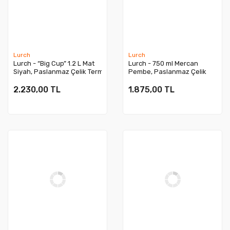
Lurch
Lurch
Lurch - “Big Cup” 1.2 L Mat
Lurch - 750 ml Mercan
Siyah, Paslanmaz Çelik Termos -
Pembe, Paslanmaz Çelik
Uzatılabilir Pipetli, Çift Cidarlı, Sızdırmaz
Termos - Çift Cidarlı,
- 240978
Sızdırmaz - 240968
2.230,00 TL
1.875,00 TL