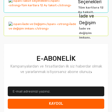
Seçenekleri
Tüm kartlara 12
Ay taksit.
İade ve
Değişim
İade ve
değişim
imkanı.
E-ABONELİK
Kampanyalardan ve fırsatlardan ilk siz haberdar olmak
ve yararlanmak istiyorsanız abone olunuz
>
KAYDOL