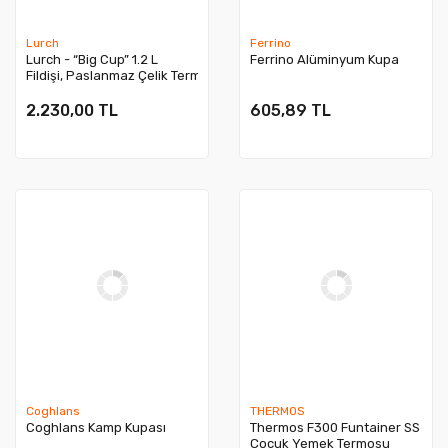
Lurch
Ferrino
Lurch - “Big Cup” 1.2 L
Ferrino Alüminyum Kupa
Fildişi, Paslanmaz Çelik Termos -
Uzatılabilir Pipetli, Çift Cidarlı, Sızdırmaz
- 270974
2.230,00 TL
605,89 TL
Coghlans
THERMOS
Coghlans Kamp Kupası
Thermos F300 Funtainer SS
Çocuk Yemek Termosu