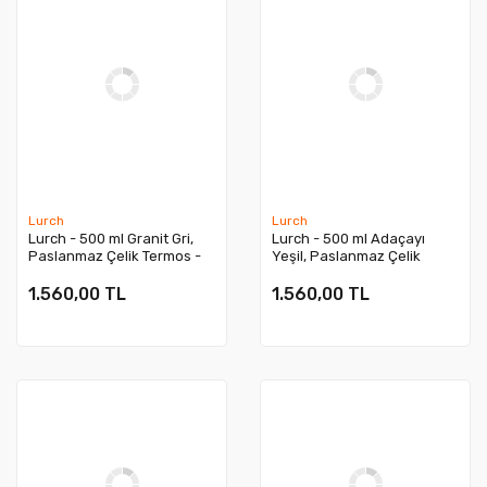
Lurch
Lurch
Lurch - 500 ml Granit Gri,
Lurch - 500 ml Adaçayı
Paslanmaz Çelik Termos -
Yeşil, Paslanmaz Çelik
Çift Cidarlı, Sızdırmaz -
Termos - Çift Cidarlı,
240805
Sızdırmaz - 240803
1.560,00 TL
1.560,00 TL