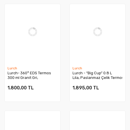
Lurch
Lurch
Lurch- 360° EDS Termos
Lurch - “Big Cup” 0.8 L
300 ml Granit Gri,
Lila, Paslanmaz Çelik Termos -
Paslanmaz Çelik - Çift
Uzatılabilir Pipetli, Çift Cidarlı, 
Cidarlı, Sızdırmaz - 270988
- 270975
1.800,00 TL
1.895,00 TL
Yeni