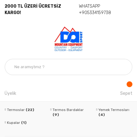
2000 TL ÜZERİ ÜCRETSİZ
WHATSAPP
KARGO!
+905334159738
Üyelik
Sepet
Termoslar
(22)
Termos Bardaklar
Yemek Termosları
(9)
(4)
Kupalar
(1)