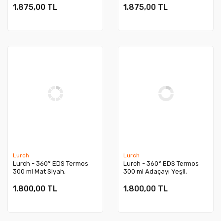
Sızdırmaz - 240807
Sızdırmaz - 240865
1.875,00 TL
1.875,00 TL
Lurch
Lurch
Lurch - 360° EDS Termos
Lurch - 360° EDS Termos
300 ml Mat Siyah,
300 ml Adaçayı Yeşil,
Paslanmaz Çelik - Çift
Paslanmaz Çelik - Çift
Cidarlı, Sızdırmaz - 270986
Cidarlı, Sızdırmaz - 270987
1.800,00 TL
1.800,00 TL