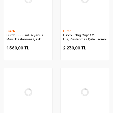
Lurch
Lurch
Lurch - 500 ml Okyanus
Lurch - “Big Cup” 1.2 L
Mavi, Paslanmaz Çelik
Lila, Paslanmaz Çelik Termos -
Termos - Çift Cidarlı,
Uzatılabilir Pipetli, Çift Cidarlı, 
Sızdırmaz - 240855
- 270973
1.560,00 TL
2.230,00 TL