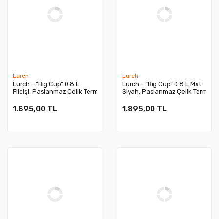
Lurch
Lurch
Lurch - “Big Cup” 0.8 L
Lurch - “Big Cup” 0.8 L Mat
Fildişi, Paslanmaz Çelik Termos -
Siyah, Paslanmaz Çelik Termos 
Uzatılabilir Pipetli, Çift Cidarlı, Sızdırmaz
Uzatılabilir Pipetli, Çift Cidarlı, 
- 270976
- 270977
1.895,00 TL
1.895,00 TL