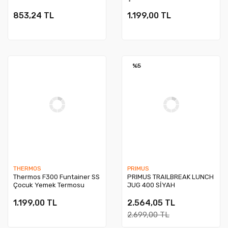
0,29L 108648
853,24 TL
1.199,00 TL
%5
THERMOS
PRIMUS
Thermos F300 Funtainer SS
PRIMUS TRAILBREAK LUNCH
Çocuk Yemek Termosu
JUG 400 SİYAH
0,29L 108653
1.199,00 TL
2.564,05 TL
2.699,00 TL