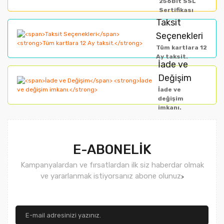
256Bit SSL
Sertifikası
Taksit
Seçenekleri
Tüm kartlara 12
Ay taksit.
İade ve
Değişim
İade ve
değişim
imkanı.
E-ABONELİK
Kampanyalardan ve fırsatlardan ilk siz haberdar olmak
ve yararlanmak istiyorsanız abone olunuz
>