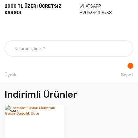
2000 TL ÜZERİ ÜCRETSİZ
WHATSAPP
KARGO!
+905334159738
Üyelik
Sepet
Indirimli Ürünler
%50